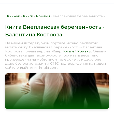
Книжки
»
Книги
»
Романы
» Внеплановая беременность - Валентина Кострова 📕 - Книга онлайн бесплатно
Книга Внеплановая беременность -
Валентина Кострова
На нашем литературном портале можно бесплатно
читать книгу Внеплановая беременность - Валентина
Кострова полная версия. Жанр:
Книги
/
Романы
. Онлайн
библиотека дает возможность прочитать весь текст
произведения на мобильном телефоне или десктопе
даже без регистрации и СМС подтверждения на нашем
сайте онлайн книг knizki.com.