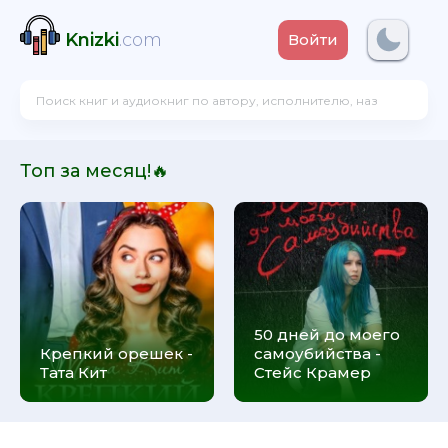
Knizki
.com
Войти
Топ за месяц!🔥
50 дней до моего
Крепкий орешек -
самоубийства -
Тата Кит
Стейс Крамер