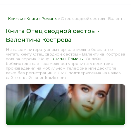
Книжки
»
Книги
»
Романы
» Отец сводной сестры - Валентина Кострова 📕 - Книга онлайн бесплатно
Книга Отец сводной сестры -
Валентина Кострова
На нашем литературном портале можно бесплатно
читать книгу Отец сводной сестры - Валентина Кострова
полная версия. Жанр:
Книги
/
Романы
. Онлайн
библиотека дает возможность прочитать весь текст
произведения на мобильном телефоне или десктопе
даже без регистрации и СМС подтверждения на нашем
сайте онлайн книг knizki.com.