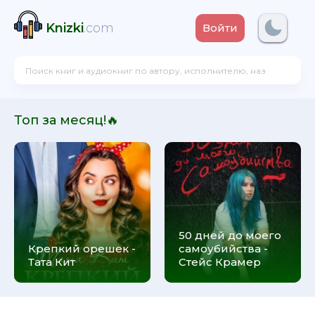
Knizki
.com
Войти
Топ за месяц!🔥
50 дней до моего
Крепкий орешек -
самоубийства -
Тата Кит
Стейс Крамер