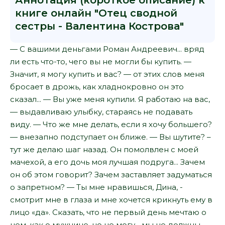
Аннотация (короткое описание) к
книге онлайн "Отец сводной
сестры - Валентина Кострова"
— С вашими деньгами Роман Андреевич... вряд
ли есть что-то, чего вы не могли бы купить. —
Значит, я могу купить и вас? — от этих слов меня
бросает в дрожь, как хладнокровно он это
сказал... — Вы уже меня купили. Я работаю на вас,
— выдавливаю улыбку, стараясь не подавать
виду. — Что же мне делать, если я хочу большего?
— внезапно подступает он ближе. — Вы шутите? –
тут же делаю шаг назад. Он помолвлен с моей
мачехой, а его дочь моя лучшая подруга... Зачем
он об этом говорит? Зачем заставляет задуматься
о запретном? — Ты мне нравишься, Дина, -
смотрит мне в глаза и мне хочется крикнуть ему в
лицо «да». Сказать, что не первый день мечтаю о
нем, как о мужчине, но не могу... мы не должны