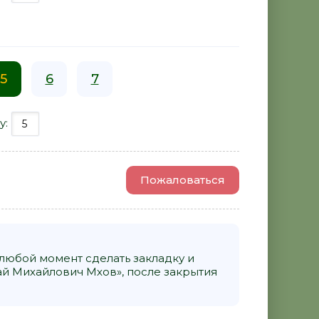
5
6
7
у:
Пожаловаться
 любой момент сделать закладку и
ай Михайлович Мхов», после закрытия