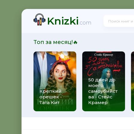
Knizki
ать - Сергей Михеенков
.com
Топ за месяц!🔥
50 дней до
моего
треугольника - Михаил Шторм
Крепкий
самоубийст
орешек -
ва - Стейс
Тата Кит
Крамер
лл