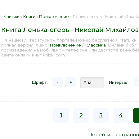
Книжки
»
Книги
»
Приключение
» Ленька-егерь - Николай Михай
Книга Ленька-егерь - Николай Михайло
На нашем литературном портале можно бесплатно читать кн
полная версия. Жанр:
Приключение
/
Классика
. Онлайн библ
произведения на мобильном телефоне или десктопе даже бе
сайте онлайн книг knizki.com.
Шрифт:
-
+
Интервал:
1
2
3
4
Перейти на страниц