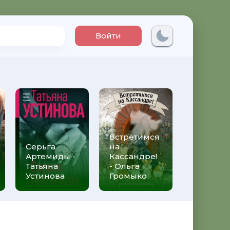
Войти
Встретимся
Три мет
Серьга
на
над неб
Артемиды -
Кассандре!
Трижды 
Татьяна
- Ольга
Федери
Устинова
Громыко
Моччиа