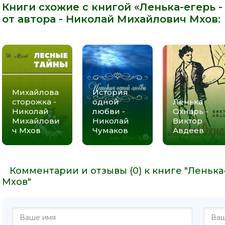
Книги схожие с книгой «Ленька-егерь 
от автора -
Николай Михайлович Мхов
:
Михайлова
История
сторожка -
одной
Ленька
Николай
любви -
Охнарь -
Михайлови
Николай
Виктор
ч Мхов
Чумаков
Авдеев
Комментарии и отзывы (0) к книге "Леньк
Мхов"