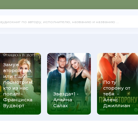
Замуж
второй раз,
или Ещё
посмотрим,
По ту
кто из нас
сторону от
попал! -
Звезда+1 -
тебя -
Франциска
Алайна
Алекс
Вудворт
Салах
Джиллиан