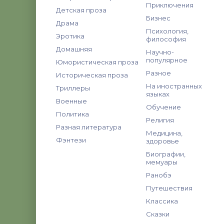
Приключения
Детская проза
Бизнес
Драма
Психология,
Эротика
философия
Домашняя
Научно-
популярное
Юмористическая проза
Разное
Историческая проза
На иностранных
Триллеры
языках
Военные
Обучение
Политика
Религия
Разная литература
Медицина,
Фэнтези
здоровье
Биографии,
мемуары
Ранобэ
Путешествия
Классика
Сказки