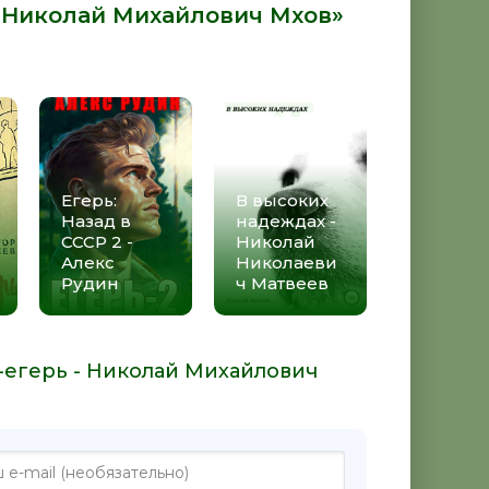
- Николай Михайлович Мхов»
Егерь:
В высоких
Назад в
надеждах -
СССР 2 -
Николай
Алекс
Николаеви
Рудин
ч Матвеев
а-егерь - Николай Михайлович