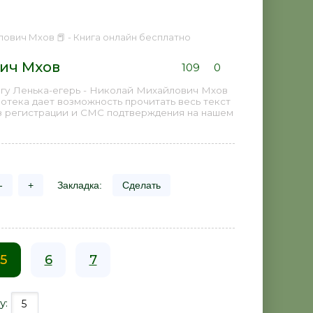
лович Мхов 📕 - Книга онлайн бесплатно
вич Мхов
109
0
игу Ленька-егерь - Николай Михайлович Мхов
иотека дает возможность прочитать весь текст
з регистрации и СМС подтверждения на нашем
-
+
Закладка:
Сделать
5
6
7
у: