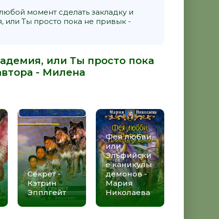
 любой момент сделать закладку и
 или Ты просто пока не привык -
адемия, или Ты просто пока
автора -
Милена
Фея любви,
или
Эльфийски
е каникулы
Секрет -
демонов -
Кэтрин
Мария
Эпплгейт
Николаева