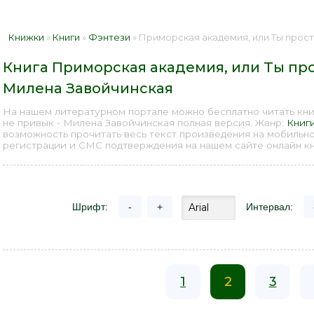
Книжки
»
Книги
»
Фэнтези
» Приморская академия, или Ты просто пока не 
Книга Приморская академия, или Ты про
Милена Завойчинская
На нашем литературном портале можно бесплатно читать кни
не привык - Милена Завойчинская полная версия. Жанр:
Книг
возможность прочитать весь текст произведения на мобильн
регистрации и СМС подтверждения на нашем сайте онлайн кни
Шрифт:
-
+
Интервал:
1
2
3