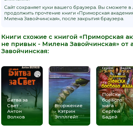
Сайт сохраняет куки вашего браузера. Вы сможете в
продолжить прочтение книги «Приморская академия,
Милена Завойчинская», после закрытия браузера.
Книги схожие с книгой «Приморская ак
не привык - Милена Завойчинская» от 
Завойчинская
:
Поиски
Битва за
боевого
Свет -
Вторжение
мага -
Антон
- Кэтрин
Сергей
Волков
Эпплгейт
Бадей