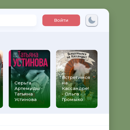
Войти
Встретимся
Три мет
Серьга
на
над неб
Артемиды -
Кассандре!
Трижды 
Татьяна
- Ольга
Федери
Устинова
Громыко
Моччиа