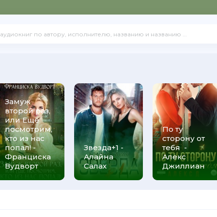
Замуж
второй раз,
или Ещё
посмотрим,
По ту
кто из нас
сторону от
попал! -
Звезда+1 -
тебя -
Франциска
Алайна
Алекс
Вудворт
Салах
Джиллиан