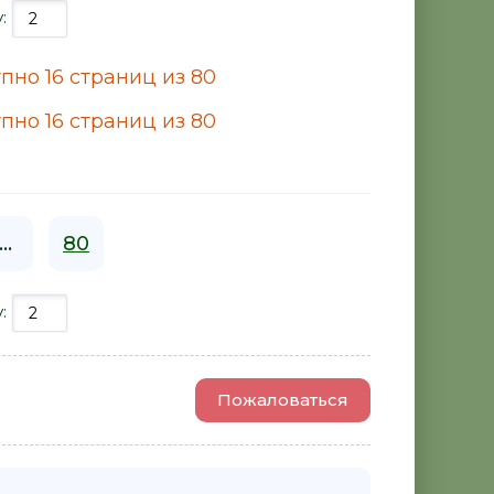
у:
пно 16 страниц из 80
пно 16 страниц из 80
...
80
у:
Пожаловаться