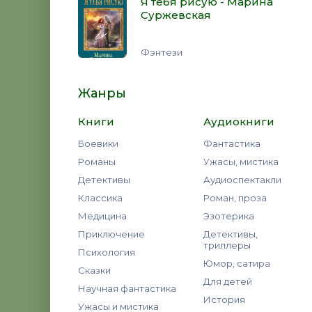
Я тебя рисую - Марина
Суржевская
Фэнтези
Жанры
Книги
Аудиокниги
Боевики
Фантастика
Романы
Ужасы, мистика
Детективы
Аудиоспектакли
Классика
Роман, проза
Медицина
Эзотерика
Приключение
Детективы,
триллеры
Психология
Юмор, сатира
Сказки
Для детей
Научная фантастика
История
Ужасы и мистика