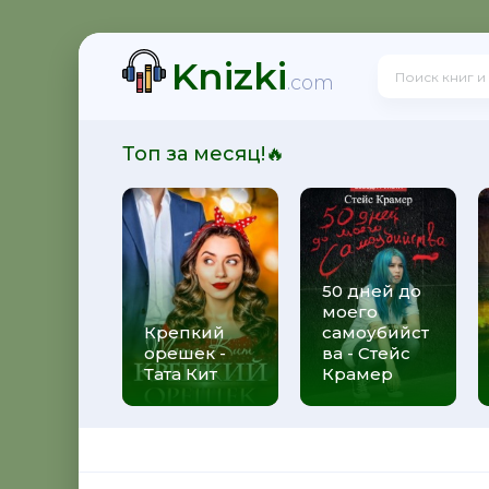
Knizki
щё посмотрим, кто из нас попал! - Франциска Вудворт
.com
Топ за месяц!🔥
ще посмотрим, кто из нас попал! - Франциска Вудворт
50 дней до
моего
Звездная
Крепкий
самоубийст
орешек -
ва - Стейс
Тата Кит
Крамер
Суржевская