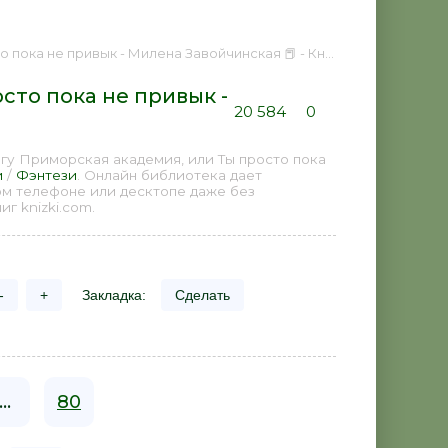
привык - Милена Завойчинская 📕 - Книга онлайн бесплатно
сто пока не привык -
20 584
0
гу Приморская академия, или Ты просто пока
и
/
Фэнтези
. Онлайн библиотека дает
ом телефоне или десктопе даже без
г knizki.com.
-
+
Закладка:
Сделать
...
80