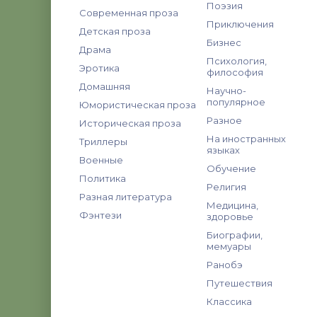
Поэзия
Современная проза
Приключения
Детская проза
Бизнес
Драма
Психология,
Эротика
философия
Домашняя
Научно-
популярное
Юмористическая проза
Разное
Историческая проза
На иностранных
Триллеры
языках
Военные
Обучение
Политика
Религия
Разная литература
Медицина,
Фэнтези
здоровье
Биографии,
мемуары
Ранобэ
Путешествия
Классика