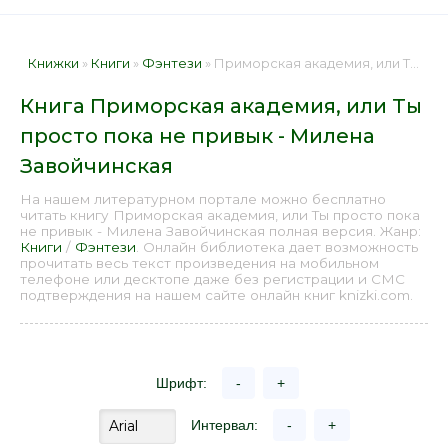
Книжки
»
Книги
»
Фэнтези
» Приморская академия, или Ты просто пока не привык - Милена Завойчинская 📕 - Книга онлайн бесплатно
Книга Приморская академия, или Ты
просто пока не привык - Милена
Завойчинская
На нашем литературном портале можно бесплатно
читать книгу Приморская академия, или Ты просто пока
не привык - Милена Завойчинская полная версия. Жанр:
Книги
/
Фэнтези
. Онлайн библиотека дает возможность
прочитать весь текст произведения на мобильном
телефоне или десктопе даже без регистрации и СМС
подтверждения на нашем сайте онлайн книг knizki.com.
Шрифт:
-
+
Интервал:
-
+