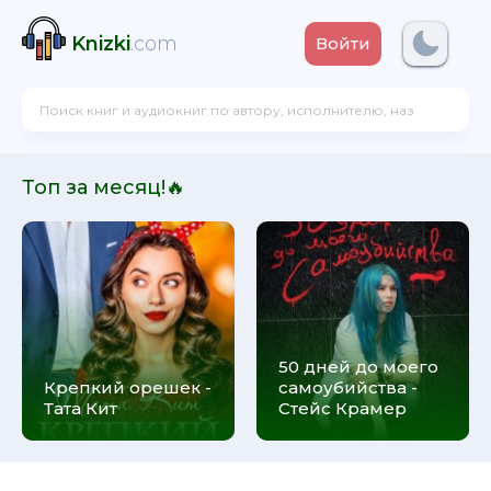
Knizki
.com
Войти
Топ за месяц!🔥
50 дней до моего
Крепкий орешек -
самоубийства -
Тата Кит
Стейс Крамер