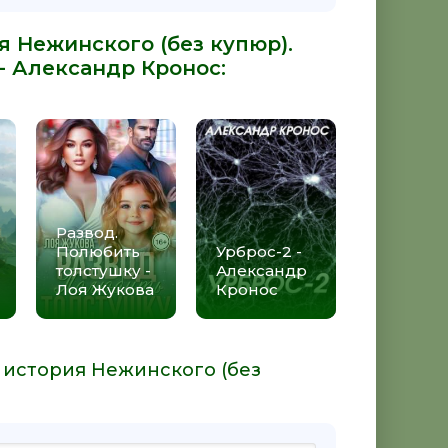
я Нежинского (без купюр).
 -
Александр Кронос
:
Развод.
Полюбить
Урброс-2 -
толстушку -
Александр
Лоя Жукова
Кронос
я история Нежинского (без