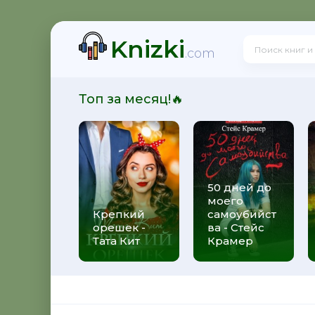
Knizki
 - Юрий Александрович Широков
.com
Топ за месяц!🔥
итальевич Осадчук
50 дней до
моего
свой долг - Яков Аркадьевич Гордин
Крепкий
самоубийст
орешек -
ва - Стейс
Тата Кит
Крамер
 Андрей Боярский