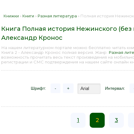
Книжки
»
Книги
»
Разная литература
» Полная история Нежинского (без ку
Книга Полная история Нежинского (без к
Александр Кронос
На нашем литературном портале можно бесплатно читать кни
Книга 2 - Александр Кронос полная версия. Жанр:
Разная лит
возможность прочитать весь текст произведения на мобильн
регистрации и СМС подтверждения на нашем сайте онлайн кни
Шрифт:
-
+
Интервал:
1
2
3