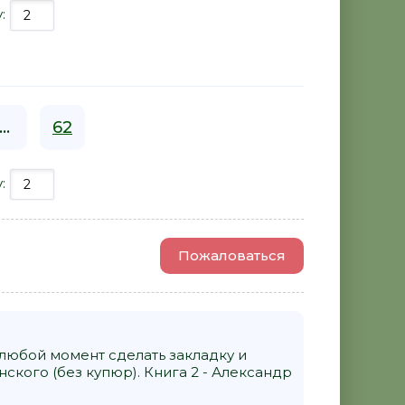
у:
...
62
у:
Пожаловаться
 любой момент сделать закладку и
кого (без купюр). Книга 2 - Александр