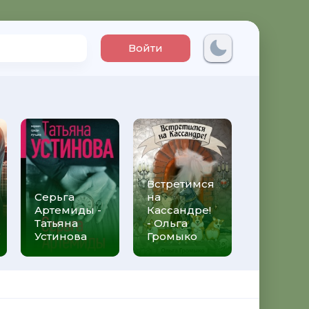
Войти
Встретимся
Три мет
Серьга
на
над неб
Артемиды -
Кассандре!
Трижды 
Татьяна
- Ольга
Федери
Устинова
Громыко
Моччиа