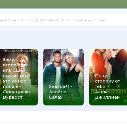
Замуж
второй раз,
или Ещё
посмотрим,
По ту
кто из нас
сторону от
попал! -
Звезда+1 -
тебя -
Франциска
Алайна
Алекс
Вудворт
Салах
Джиллиан