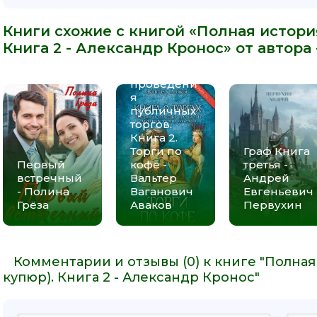
Книги схожие с книгой «Полная истори
Книга
о торгах.
Книга 2 - Александр Кронос» от автора
История и
практика
проведени
я
публичных
торгов.
Книга 2.
Торги по
Граф Книга
Первый
кофе -
третья -
встречный
Вальтер
Андрей
- Полина
Ваганович
Евгеньевич
Грёза
Аваков
Первухин
Комментарии и отзывы (0) к книге "Полна
купюр). Книга 2 - Александр Кронос"