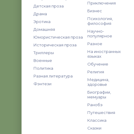
Приключения
Детская проза
Бизнес
Драма
Психология,
Эротика
философия
Домашняя
Научно-
популярное
Юмористическая проза
Разное
Историческая проза
На иностранных
Триллеры
языках
Военные
Обучение
Политика
Религия
Разная литература
Медицина,
Фэнтези
здоровье
Биографии,
мемуары
Ранобэ
Путешествия
Классика
Сказки