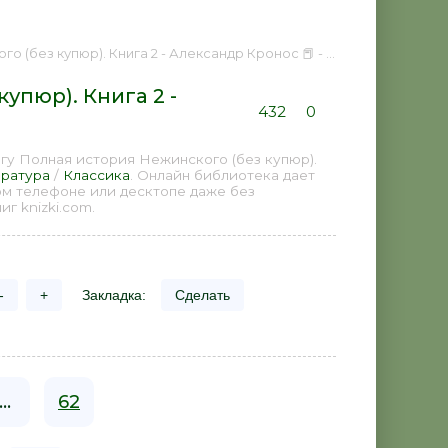
пюр). Книга 2 - Александр Кронос 📕 - Книга онлайн бесплатно
упюр). Книга 2 -
432
0
гу Полная история Нежинского (без купюр).
ература
/
Классика
. Онлайн библиотека дает
ом телефоне или десктопе даже без
г knizki.com.
-
+
Закладка:
Сделать
...
62