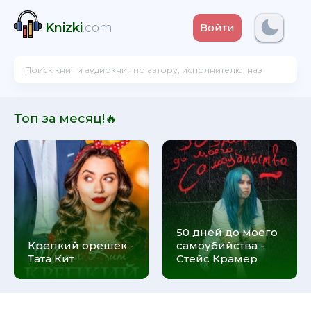
Knizki
.com
Войти
Топ за месяц!🔥
50 дней до моего
Крепкий орешек -
самоубийства -
Тата Кит
Стейс Крамер