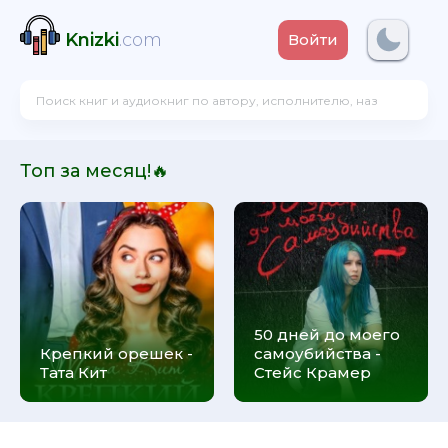
Knizki
.com
Войти
Топ за месяц!🔥
50 дней до моего
Крепкий орешек -
самоубийства -
Тата Кит
Стейс Крамер