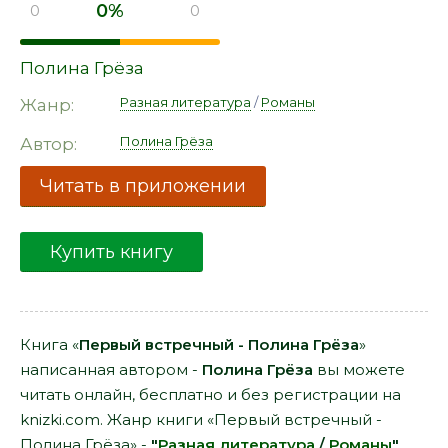
0%
0
0
Полина Грёза
Разная литература
/
Романы
Жанр:
Полина Грёза
Автор:
Читать в приложении
Купить книгу
Книга «
Первый встречный - Полина Грёза
»
написанная автором -
Полина Грёза
вы можете
читать онлайн, бесплатно и без регистрации на
knizki.com. Жанр книги «Первый встречный -
Полина Грёза» -
"
Разная литература
/
Романы
"