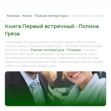
Книжки
»
Книги
»
Разная литература
» Первый встречный - Полина Грёза 📕 - Книга онлайн бесплатно
Книга Первый встречный - Полина
Грёза
На нашем литературном портале можно бесплатно
читать книгу Первый встречный - Полина Грёза полная
версия. Жанр:
Разная литература
/
Романы
. Онлайн
библиотека дает возможность прочитать весь текст
произведения на мобильном телефоне или десктопе
даже без регистрации и СМС подтверждения на нашем
сайте онлайн книг knizki.com.