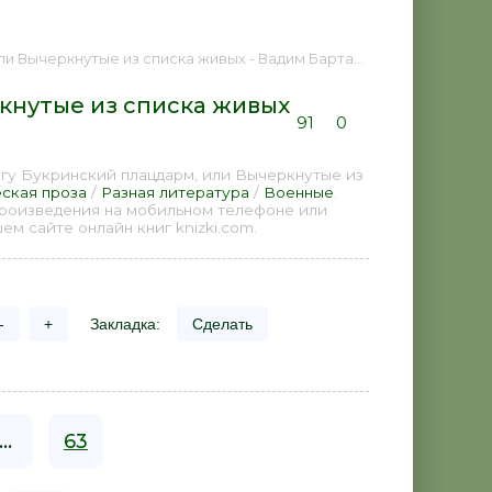
утые из списка живых - Вадим Барташ 📕 - Книга онлайн бесплатно
кнутые из списка живых
91
0
гу Букринский плацдарм, или Вычеркнутые из
ская проза
/
Разная литература
/
Военные
.
произведения на мобильном телефоне или
м сайте онлайн книг knizki.com.
-
+
Закладка:
Сделать
...
63