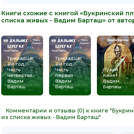
Книги схожие с книгой «Букринский п
списка живых - Вадим Барташ» от авто
Тринадцат
Тринадцат
ый год.
ый год.
Часть
Часть
Лузий
четвертая -
первая -
Квиет -
Вадим
Вадим
Вадим
Барташ
Барташ
Барташ
Комментарии и отзывы (0) к книге "Букри
из списка живых - Вадим Барташ"