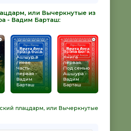
лацдарм, или Вычеркнутые из
ра -
Вадим Барташ
:
Врата бога.
Врата Бога.
Ашшур в
Книга
гневе.
первая.
Часть
Под сенью
первая -
Ашшура -
Вадим
Вадим
Барташ
Барташ
нский плацдарм, или Вычеркнутые