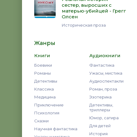
сестер, выросших с
матерью-убийцей - Грегг
Олсен
Историческая проза
Жанры
Книги
Аудиокниги
Боевики
Фантастика
Романы
Ужасы, мистика
Детективы
Аудиоспектакли
Классика
Роман, проза
Медицина
Эзотерика
Приключение
Детективы,
триллеры
Психология
Юмор, сатира
Сказки
Для детей
Научная фантастика
История
Ужасы и мистика