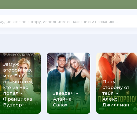
Замуж
второй раз,
или Ещё
посмотрим,
По ту
кто из нас
сторону от
попал! -
Звезда+1 -
тебя -
Франциска
Алайна
Алекс
Вудворт
Салах
Джиллиан
Грегг Олсен