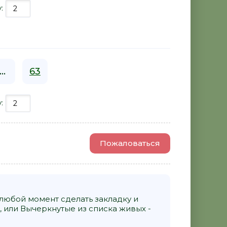
у:
...
63
у:
Пожаловаться
 любой момент сделать закладку и
 или Вычеркнутые из списка живых -