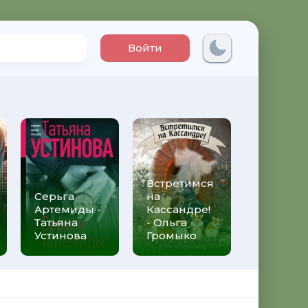
Войти
Встретимся
Три мет
Серьга
на
над неб
Артемиды -
Кассандре!
Трижды 
Татьяна
- Ольга
Федери
Устинова
Громыко
Моччиа