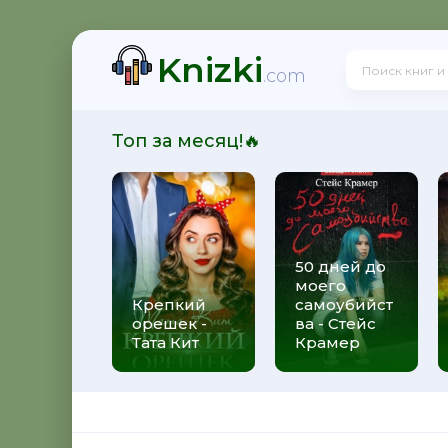
Knizki
дрецов - Григорий Климов
.com
Топ за месяц!🔥
иц. Возвращение - Наталья Нестерова
50 дней до
моего
Крепкий
самоубийст
орешек -
ва - Стейс
Тата Кит
Крамер
ная история сестер, выросших с матерью-убийцей - 