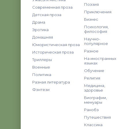
Поэзия
Современная проза
Приключения
Детская проза
Бизнес
Драма
Психология,
Эротика
философия
Домашняя
Научно-
популярное
Юмористическая проза
Разное
Историческая проза
На иностранных
Триллеры
языках
Военные
Обучение
Политика
Религия
Разная литература
Медицина,
Фэнтези
здоровье
Биографии,
мемуары
Ранобэ
Путешествия
Классика