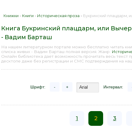
Книжки
»
Книги
»
Историческая проза
» Букринский плацдарм, или Вычеркн
Книга Букринский плацдарм, или Вычер
- Вадим Барташ
На нашем литературном портале можно бесплатно читать кни
списка живых - Вадим Барташ полная версия. Жанр:
Историче
Онлайн библиотека дает возможность прочитать весь текст 
десктопе даже без регистрации и СМС подтверждения на наше
Шрифт:
-
+
Интервал:
1
2
3