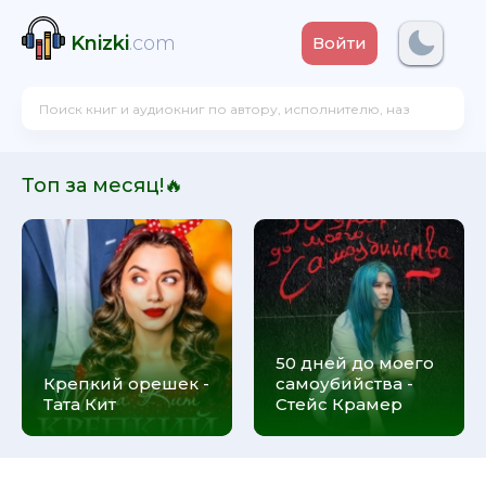
Knizki
.com
Войти
Топ за месяц!🔥
50 дней до моего
Крепкий орешек -
самоубийства -
Тата Кит
Стейс Крамер