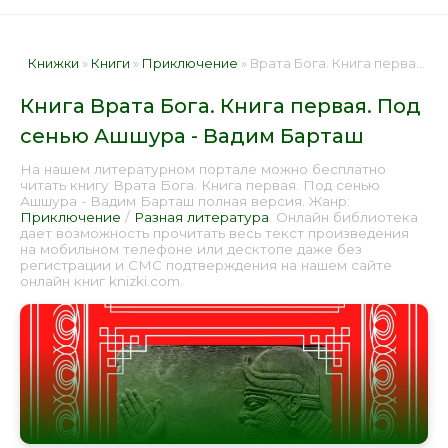
Книжки
»
Книги
»
Приключение
» Врата Бога. Книга первая. Под сенью Ашшура - Вадим Барташ 📕 - Книга онлайн бесплатно
Книга Врата Бога. Книга первая. Под
сенью Ашшура - Вадим Барташ
На нашем литературном портале можно бесплатно
читать книгу Врата Бога. Книга первая. Под сенью
Ашшура - Вадим Барташ полная версия. Жанр:
Приключение
/
Разная литература
. Онлайн библиотека
дает возможность прочитать весь текст произведения
на мобильном телефоне или десктопе даже без
регистрации и СМС подтверждения на нашем сайте
онлайн книг knizki.com.