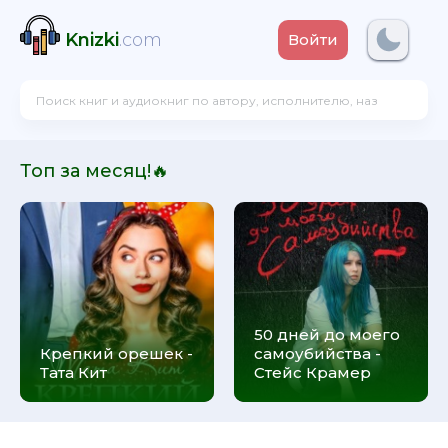
Knizki
.com
Войти
Топ за месяц!🔥
50 дней до моего
Крепкий орешек -
самоубийства -
Тата Кит
Стейс Крамер