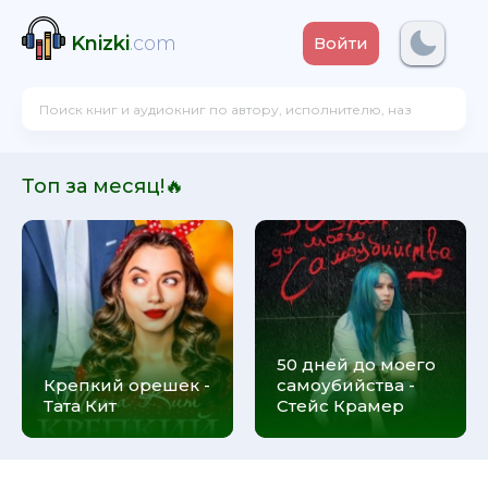
Knizki
.com
Войти
Топ за месяц!🔥
50 дней до моего
Крепкий орешек -
самоубийства -
Тата Кит
Стейс Крамер