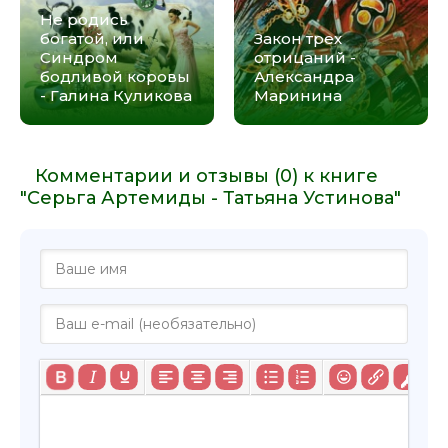
Не родись
богатой, или
Закон трех
Синдром
отрицаний -
бодливой коровы
Александра
- Галина Куликова
Маринина
Комментарии и отзывы (0) к книге
"Серьга Артемиды - Татьяна Устинова"