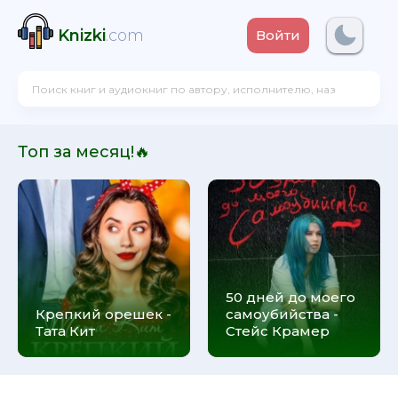
Knizki
.com
Войти
Топ за месяц!🔥
50 дней до моего
Крепкий орешек -
самоубийства -
Тата Кит
Стейс Крамер