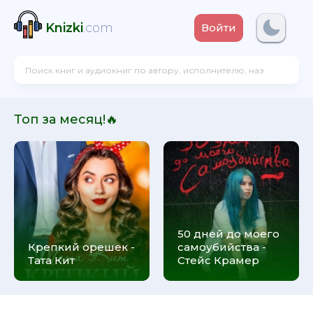
Knizki
.com
Войти
Топ за месяц!🔥
50 дней до моего
Крепкий орешек -
самоубийства -
Тата Кит
Стейс Крамер