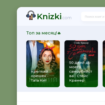
Knizki
на Устинова
.com
Топ за месяц!🔥
д - Татьяна Полякова
50 дней до
моего
лекс Михаэлидес
Крепкий
самоубийст
орешек -
ва - Стейс
Тата Кит
Крамер
на Михалкова