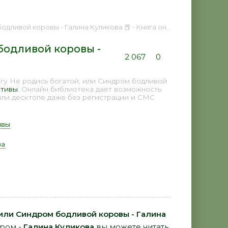
й коровы - Галина Куликова 📕 - Книга онлайн бесплатно
бодливой коровы -
2 067
0
гу Не родись богатой, или Синдром бодливой
ктивы
. Онлайн библиотека дает возможность
или десктопе даже без регистрации и СМС
ивы
ва
 или Синдром бодливой коровы - Галина
ором -
Галина Куликова
вы можете читать