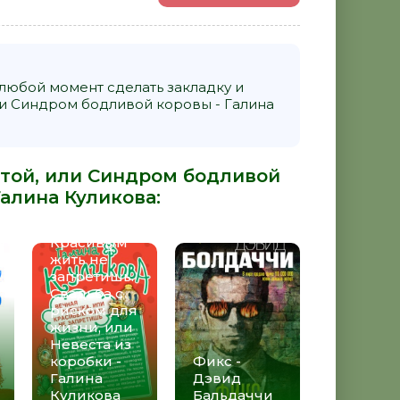
 любой момент сделать закладку и
ли Синдром бодливой коровы - Галина
атой, или Синдром бодливой
Вечная
Галина Куликова
:
Золушка,
или
Красивым
жить не
запретишь.
Свадьба с
риском для
жизни, или
Невеста из
коробки -
Фикс -
Галина
Дэвид
Куликова
Бальдаччи