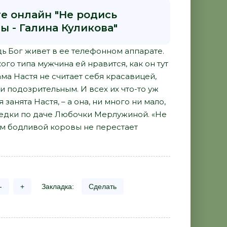
ге онлайн "Не родись
ы - Галина Куликова"
дь Бог живет в ее телефонном аппарате.
кого типа мужчина ей нравится, как он тут
ма Настя не считает себя красавицей,
 подозрительным. И всех их что-то уж
занята Настя, – а она, ни много ни мало,
седки по даче Любочки Мерлужиной. «Не
ом бодливой коровы не перестает
-
+
Закладка:
Сделать