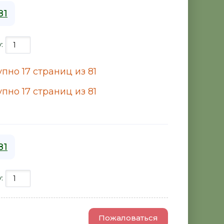
81
у:
пно 17 страниц из 81
пно 17 страниц из 81
81
у:
Пожаловаться