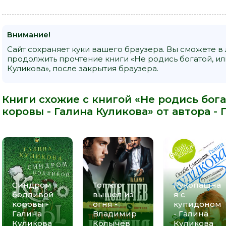
Внимание!
Сайт сохраняет куки вашего браузера. Вы сможете в
продолжить прочтение книги «Не родись богатой, и
Куликова», после закрытия браузера.
Книги схожие с книгой «Не родись бог
коровы - Галина Куликова» от автора -
Синдром
Тот, кто
Рукопашна
бодливой
вышел из
я с
коровы -
огня -
купидоном
Галина
Владимир
- Галина
Куликова
Колычев
Куликова