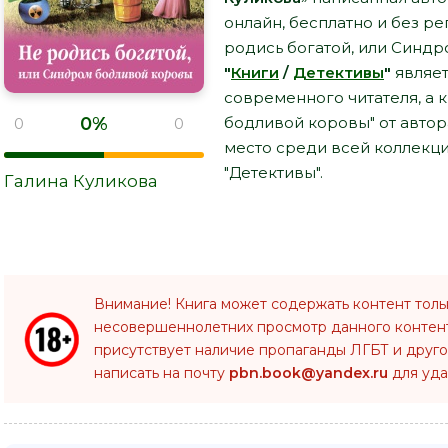
онлайн, бесплатно и без ре
родись богатой, или Синдр
"
Книги
/
Детективы
"
являет
современного читателя, а 
0%
бодливой коровы" от автор
0
0
место среди всей коллекц
"Детективы".
Галина Куликова
Внимание! Книга может содержать контент толь
несовершеннолетних просмотр данного конте
присутствует наличие пропаганды ЛГБТ и друго
написать на почту
pbn.book@yandex.ru
для уда