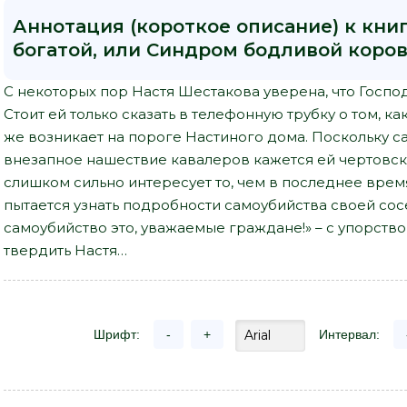
Аннотация (короткое описание) к кни
богатой, или Синдром бодливой коров
С некоторых пор Настя Шестакова уверена, что Госпо
Стоит ей только сказать в телефонную трубку о том, ка
же возникает на пороге Настиного дома. Поскольку са
внезапное нашествие кавалеров кажется ей чертовски
слишком сильно интересует то, чем в последнее время 
пытается узнать подробности самоубийства своей со
самоубийство это, уважаемые граждане!» – с упорств
твердить Настя…
Шрифт:
-
+
Интервал: