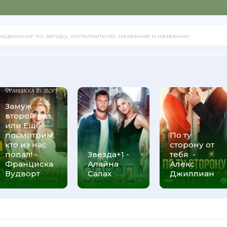
Замуж
второй раз,
или Ещё
посмотрим,
По ту
кто из нас
сторону от
попал! -
Звезда+1 -
тебя -
Франциска
Алайна
Алекс
Вудворт
Салах
Джиллиан