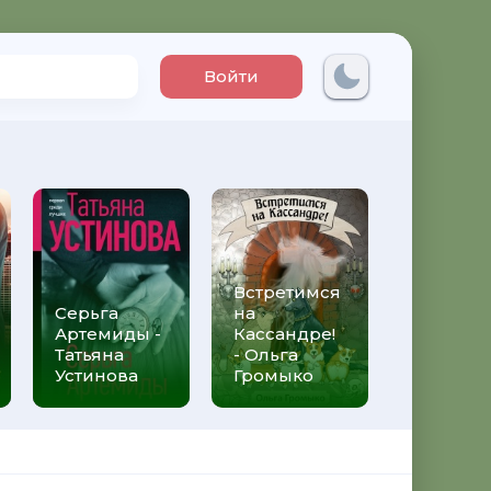
Войти
Встретимся
Три мет
Серьга
на
над неб
Артемиды -
Кассандре!
Трижды 
Татьяна
- Ольга
Федери
Устинова
Громыко
Моччиа