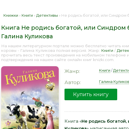
Книжки
»
Книги
»
Детективы
» Не родись богатой, или Синдром бодливо
Книга Не родись богатой, или Синдром 
Галина Куликова
На нашем литературном портале можно бесплатно читать кни
коровы - Галина Куликова полная версия. Жанр:
Книги
/
Дете
прочитать весь текст произведения на мобильном телефоне 
подтверждения на нашем сайте онлайн книг knizki.com.
Книги
/
Детект
Жанр:
Галина Кулико
Автор:
Купить книгу
Книга «
Не родись богатой,
Куликова
» написанная авт