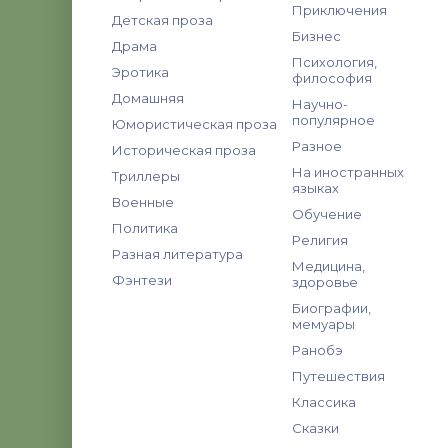
Приключения
Детская проза
Бизнес
Драма
Психология,
Эротика
философия
Домашняя
Научно-
популярное
Юмористическая проза
Разное
Историческая проза
На иностранных
Триллеры
языках
Военные
Обучение
Политика
Религия
Разная литература
Медицина,
Фэнтези
здоровье
Биографии,
мемуары
Ранобэ
Путешествия
Классика
Сказки