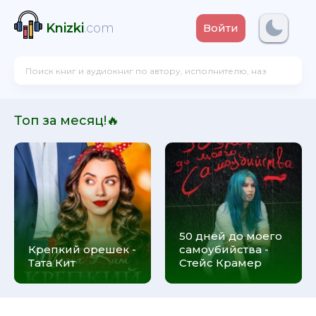
Knizki
.com
Войти
Топ за месяц!🔥
50 дней до моего
Крепкий орешек -
самоубийства -
Тата Кит
Стейс Крамер