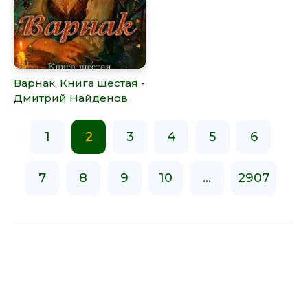
Варнак. Книга шестая -
Дмитрий Найденов
1
2
3
4
5
6
7
8
9
10
...
2907