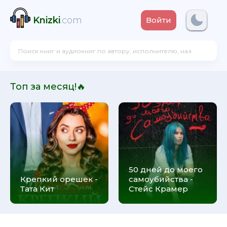
Knizki
.com
Войти
Топ за месяц!🔥
50 дней до моего
Крепкий орешек -
самоубийства -
Тата Кит
Стейс Крамер