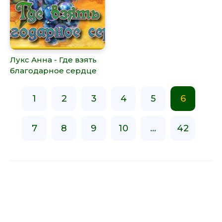
Лукс Анна - Где взять
благодарное сердце
1
2
3
4
5
6
7
8
9
10
...
42