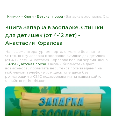
Книжки
»
Книги
»
Детская проза
» Запарка в зоопарке. Стишки для детишек (от 4-12 лет) - Анастасия Коралова 📕 - Книга онлайн бесплатно
Книга Запарка в зоопарке. Стишки
для детишек (от 4-12 лет) -
Анастасия Коралова
На нашем литературном портале можно бесплатно
читать книгу Запарка в зоопарке. Стишки для детишек
(от 4-12 лет) - Анастасия Коралова полная версия. Жанр:
Книги
/
Детская проза
. Онлайн библиотека дает
возможность прочитать весь текст произведения на
мобильном телефоне или десктопе даже без
регистрации и СМС подтверждения на нашем сайте
онлайн книг knizki.com.