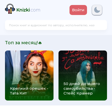
Knizki
.com
Войти
Топ за месяц!🔥
50 дней до моего
Крепкий орешек -
самоубийства -
Тата Кит
Стейс Крамер