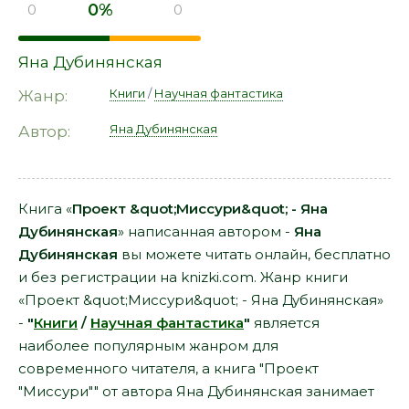
0%
0
0
Яна Дубинянская
Книги
/
Научная фантастика
Жанр:
Яна Дубинянская
Автор:
Книга «
Проект &quot;Миссури&quot; - Яна
Дубинянская
» написанная автором -
Яна
Дубинянская
вы можете читать онлайн, бесплатно
и без регистрации на knizki.com. Жанр книги
«Проект &quot;Миссури&quot; - Яна Дубинянская»
-
"
Книги
/
Научная фантастика
"
является
наиболее популярным жанром для
современного читателя, а книга "Проект
"Миссури"" от автора Яна Дубинянская занимает