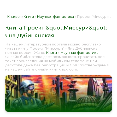
Книжки
»
Книги
»
Научная фантастика
» Проект "Миссури" - Яна Дубинянская 📕 - Книга онлайн бесплатно
Книга Проект &quot;Миссури&quot; -
Яна Дубинянская
На нашем литературном портале можно бесплатно
читать книгу Проект "Миссури" - Яна Дубинянская
полная версия. Жанр:
Книги
/
Научная фантастика
.
Онлайн библиотека дает возможность прочитать весь
текст произведения на мобильном телефоне или
десктопе даже без регистрации и СМС подтверждения
на нашем сайте онлайн книг knizki.com.