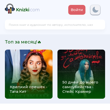
Knizki
.com
Войти
Топ за месяц!🔥
50 дней до моего
Крепкий орешек -
самоубийства -
Тата Кит
Стейс Крамер