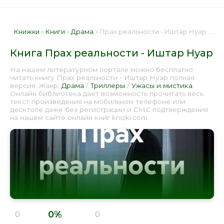
Книжки
»
Книги
»
Драма
» Прах реальности - Иштар Нуар 📕 - Книга онлайн бесплатно
Книга Прах реальности - Иштар Нуар
На нашем литературном портале можно бесплатно
читать книгу Прах реальности - Иштар Нуар полная
версия. Жанр:
Драма
/
Триллеры
/
Ужасы и мистика
.
Онлайн библиотека дает возможность прочитать весь
текст произведения на мобильном телефоне или
десктопе даже без регистрации и СМС подтверждения
на нашем сайте онлайн книг knizki.com.
0%
0
0