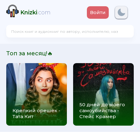
Knizki
.com
Войти
Топ за месяц!🔥
50 дней до моего
Крепкий орешек -
самоубийства -
Тата Кит
Стейс Крамер