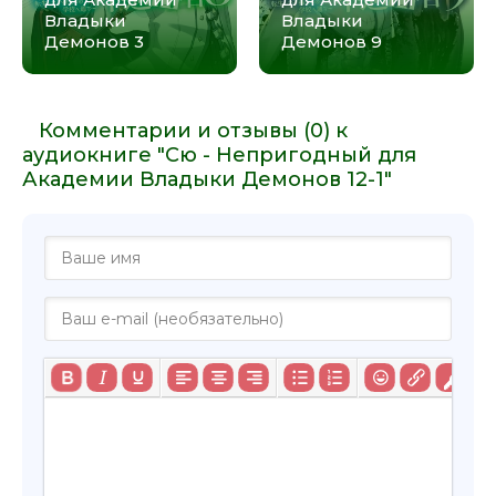
30 Владыка демонов v12-1 - Глава 29
Владыки
Владыки
31 Владыка демонов v12-1 - Послесловие автора
Демонов 3
Демонов 9
Комментарии и отзывы (0) к
аудиокниге "Сю - Непригодный для
Академии Владыки Демонов 12-1"