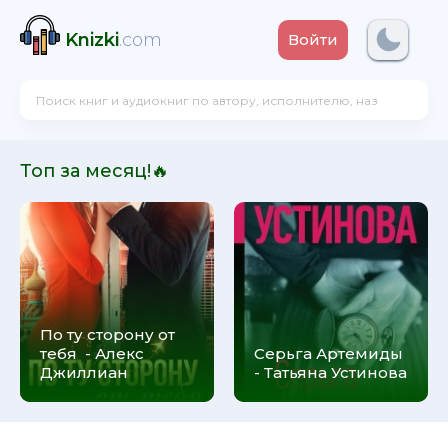
Knizki
.com
Войти
Топ за месяц!🔥
По ту сторону от
тебя - Алекс
Серьга Артемиды
Джиллиан
- Татьяна Устинова