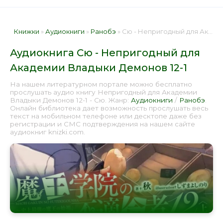
Книжки
»
Аудиокниги
»
Ранобэ
» Сю - Непригодный для Академии Владыки Демонов 12-1 📕 - Книга онлайн бесплатно
Аудиокнига Сю - Непригодный для
Академии Владыки Демонов 12-1
На нашем литературном портале можно бесплатно
прослушать аудио книгу Непригодный для Академии
Владыки Демонов 12-1 - Сю. Жанр:
Аудиокниги
/
Ранобэ
.
Онлайн библиотека дает возможность прослушать весь
текст на мобильном телефоне или десктопе даже без
регистрации и СМС подтверждения на нашем сайте
аудиокниг knizki.com.