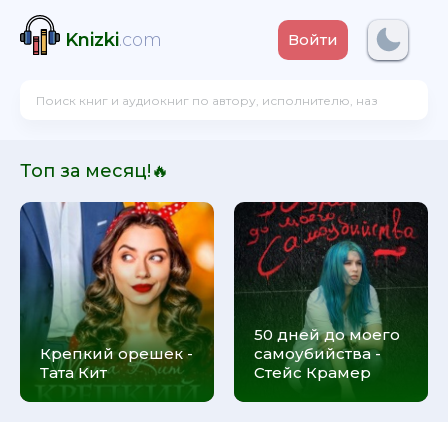
Knizki
.com
Войти
Топ за месяц!🔥
50 дней до моего
Крепкий орешек -
самоубийства -
Тата Кит
Стейс Крамер