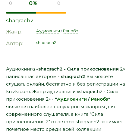
0%
0
0
shaqrach2
Аудиокниги
/
Ранобэ
Жанр:
shaqrach2
Автор:
Аудиокнига «
shaqrach2 - Сила прикосновения 2
»
написанная автором -
shaqrach2
вы можете
слушать онлайн, бесплатно и без регистрации на
knizki.com. Жанр аудиокниги «shaqrach2 - Сила
прикосновения 2» -
"
Аудиокниги
/
Ранобэ
"
является наиболее популярным жанром для
современного слушателя, а книга "Сила
прикосновения 2" от автора shaqrach2 занимает
почетное место среди всей коллекции