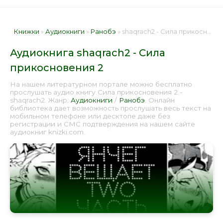
Книжки
»
Аудиокниги
»
Ранобэ
» shaqrach2 - Сила прикосновения 2 📕 - Книга онлайн бесплатно
Аудиокнига shaqrach2 - Сила
прикосновения 2
На нашем литературном портале можно бесплатно
прослушать аудио книгу Сила прикосновения 2 -
shaqrach2. Жанр:
Аудиокниги
/
Ранобэ
. Онлайн
библиотека дает возможность прослушать весь текст на
мобильном телефоне или десктопе даже без
регистрации и СМС подтверждения на нашем сайте
аудиокниг knizki.com.