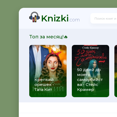
Knizki
новения 2
.com
Топ за месяц!🔥
дарном рыцаре (7 том)
50 дней до
моего
Крепкий
самоубийст
орешек -
ва - Стейс
Тата Кит
Крамер
тель