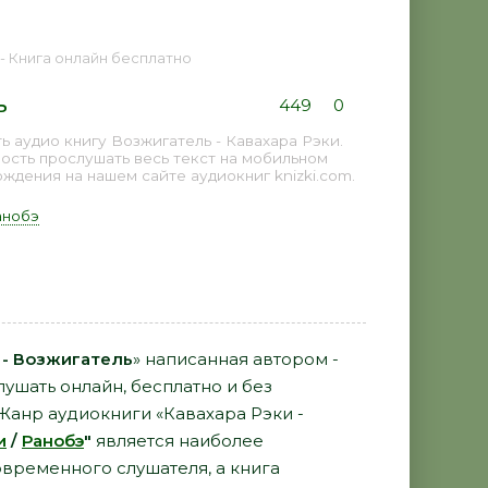
 - Книга онлайн бесплатно
ь
449
0
 аудио книгу Возжигатель - Кавахара Рэки.
ость прослушать весь текст на мобильном
дения на нашем сайте аудиокниг knizki.com.
анобэ
 - Возжигатель
» написанная автором -
ушать онлайн, бесплатно и без
 Жанр аудиокниги «Кавахара Рэки -
и
/
Ранобэ
"
является наиболее
временного слушателя, а книга