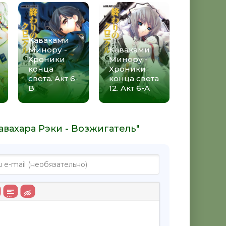
Каваками
Минору -
Каваками
Хроники
Минору -
конца
Хроники
света. Aкт 6-
конца света
B
12. Aкт 6-A
авахара Рэки - Возжигатель"