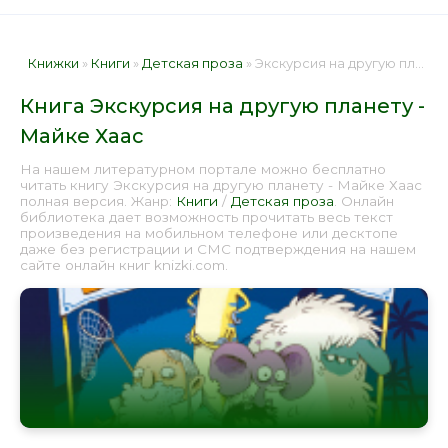
Книжки
»
Книги
»
Детская проза
» Экскурсия на другую планету - Майке Хаас 📕 - Книга онлайн бесплатно
Книга Экскурсия на другую планету -
Майке Хаас
На нашем литературном портале можно бесплатно
читать книгу Экскурсия на другую планету - Майке Хаас
полная версия. Жанр:
Книги
/
Детская проза
. Онлайн
библиотека дает возможность прочитать весь текст
произведения на мобильном телефоне или десктопе
даже без регистрации и СМС подтверждения на нашем
сайте онлайн книг knizki.com.