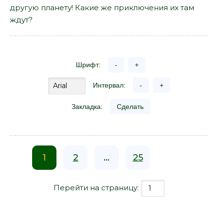
другую планету! Какие же приключения их там
ждут?
Шрифт:
-
+
Интервал:
-
+
Закладка:
Сделать
1
2
...
25
Перейти на страницу: