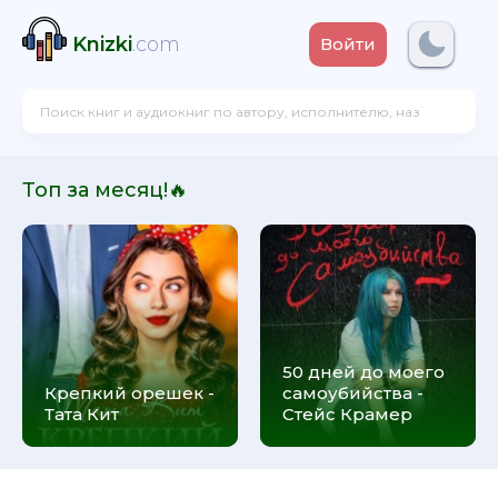
Knizki
.com
Войти
Топ за месяц!🔥
50 дней до моего
Крепкий орешек -
самоубийства -
Тата Кит
Стейс Крамер