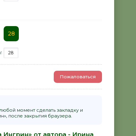
28
у:
Пожаловаться
 любой момент сделать закладку и
н», после закрытия браузера.
а Ингрин» от автора -
Ирина