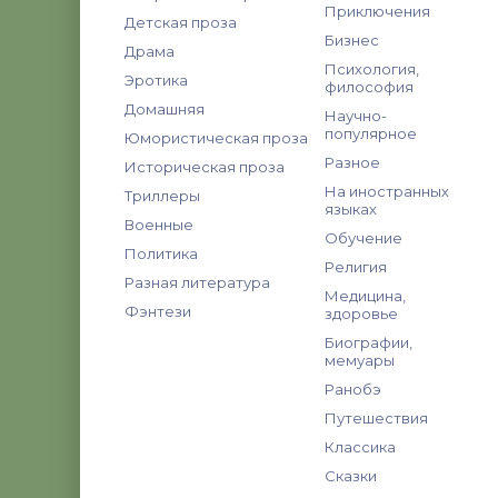
Приключения
Детская проза
Бизнес
Драма
Психология,
Эротика
философия
Домашняя
Научно-
популярное
Юмористическая проза
Разное
Историческая проза
На иностранных
Триллеры
языках
Военные
Обучение
Политика
Религия
Разная литература
Медицина,
Фэнтези
здоровье
Биографии,
мемуары
Ранобэ
Путешествия
Классика
Сказки