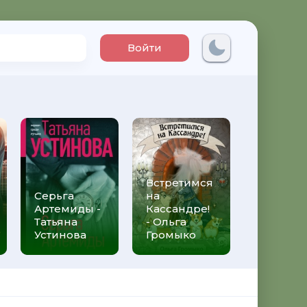
Войти
Встретимся
Три мет
Серьга
на
над неб
Артемиды -
Кассандре!
Трижды 
Татьяна
- Ольга
Федери
Устинова
Громыко
Моччиа