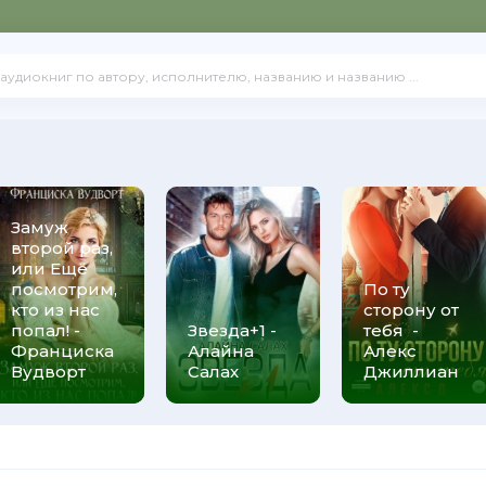
Замуж
второй раз,
или Ещё
посмотрим,
По ту
кто из нас
сторону от
попал! -
Звезда+1 -
тебя -
Франциска
Алайна
Алекс
Вудворт
Салах
Джиллиан