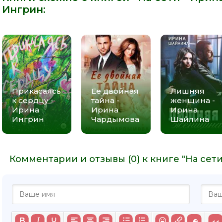
Ингрин
:
Прикасаясь
Её двойная
Лишняя
к сердцу -
тайна -
женщина -
Ирина
Ирина
Ирина
Ингрин
Чардымова
Шайлина
Комментарии и отзывы (0) к книге "На сет