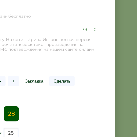
нлайн бесплатно
79
0
у На сети - Ирина Ингрин полная версия.
прочитать весь текст произведения на
СМС подтверждения на нашем сайте онлайн
-
+
Закладка:
Сделать
28
у: