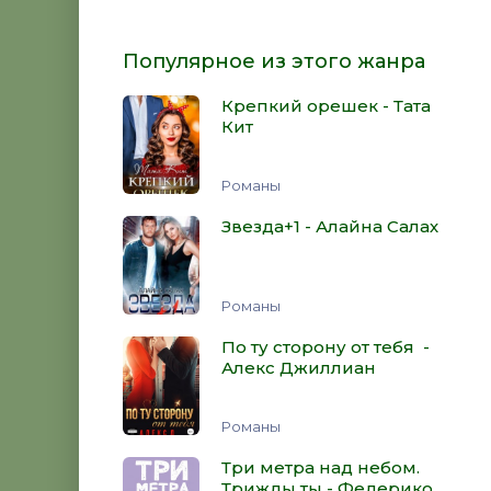
Популярное из этого жанра
Крепкий орешек - Тата
Кит
Романы
Звезда+1 - Алайна Салах
Романы
По ту сторону от тебя -
Алекс Джиллиан
Романы
Три метра над небом.
Трижды ты - Федерико