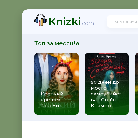
Knizki
ит
.com
Топ за месяц!🔥
50 дней до
моего
 Алекс Джиллиан
Крепкий
самоубийст
орешек -
ва - Стейс
Тата Кит
Крамер
рижды ты - Федерико Моччиа