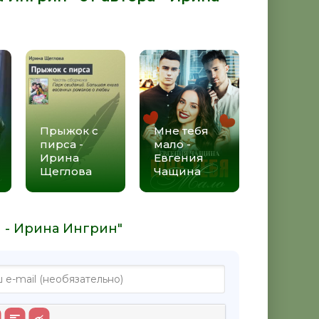
Прыжок с
Мне тебя
пирса -
мало -
Ирина
Евгения
Щеглова
Чащина
и - Ирина Ингрин"