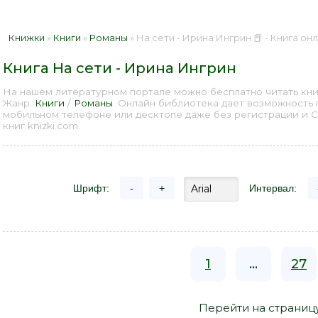
Книжки
»
Книги
»
Романы
» На сети - Ирина Ингрин 📕 - Книга о
Книга На сети - Ирина Ингрин
На нашем литературном портале можно бесплатно читать книг
Жанр:
Книги
/
Романы
. Онлайн библиотека дает возможность 
мобильном телефоне или десктопе даже без регистрации и 
книг knizki.com.
Шрифт:
-
+
Интервал:
1
...
27
Перейти на страниц