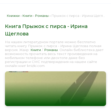
Книжки
»
Книги
»
Романы
» Прыжок с пирса - Ирина Щеглова 📕 - Книга онлайн бесплатно
Книга Прыжок с пирса - Ирина
Щеглова
На нашем литературном портале можно бесплатно
читать книгу Прыжок с пирса - Ирина Щеглова полная
версия. Жанр:
Книги
/
Романы
. Онлайн библиотека дает
возможность прочитать весь текст произведения на
мобильном телефоне или десктопе даже без
регистрации и СМС подтверждения на нашем сайте
онлайн книг knizki.com.