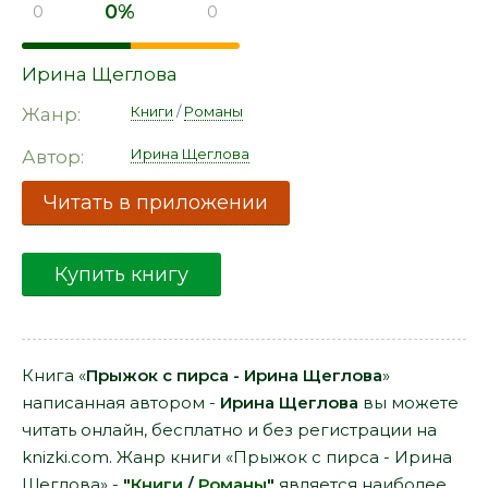
0%
0
0
Ирина Щеглова
Книги
/
Романы
Жанр:
Ирина Щеглова
Автор:
Читать в приложении
Купить книгу
Книга «
Прыжок с пирса - Ирина Щеглова
»
написанная автором -
Ирина Щеглова
вы можете
читать онлайн, бесплатно и без регистрации на
knizki.com. Жанр книги «Прыжок с пирса - Ирина
Щеглова» -
"
Книги
/
Романы
"
является наиболее