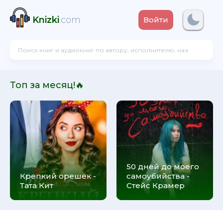
Knizki
.com
Войти
Топ за месяц!🔥
50 дней до моего
Крепкий орешек -
самоубийства -
Тата Кит
Стейс Крамер