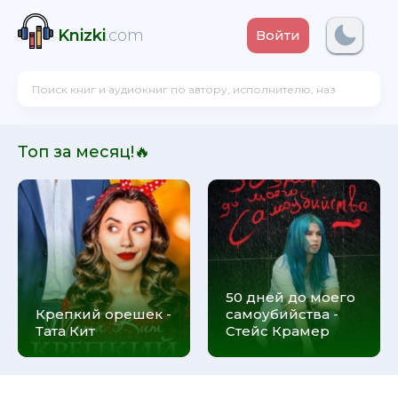
Knizki
.com
Войти
Топ за месяц!🔥
50 дней до моего
Крепкий орешек -
самоубийства -
Тата Кит
Стейс Крамер