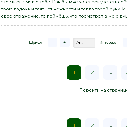
это мысли мои о тебе. Как бы мне хотелось улететь се
твою ладонь и таять от нежности и тепла твоей руки. 
своё отражение, то поймёшь, что посмотрел в мою ду
Шрифт:
-
+
Интервал:
1
2
...
Перейти на страниц
1
2
...