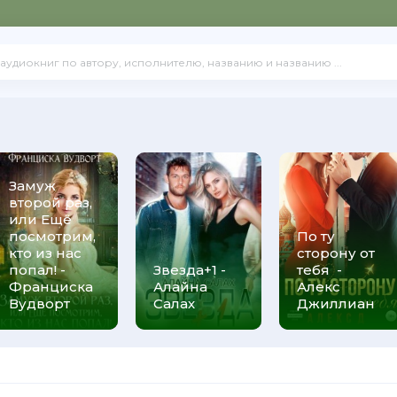
Замуж
второй раз,
или Ещё
посмотрим,
По ту
кто из нас
сторону от
попал! -
Звезда+1 -
тебя -
Франциска
Алайна
Алекс
Вудворт
Салах
Джиллиан