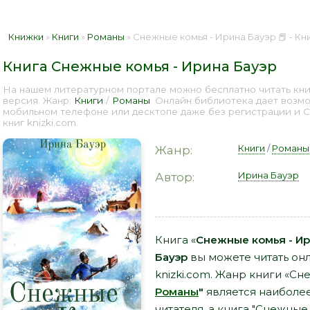
Книжки
»
Книги
»
Романы
» Снежные комья - Ирина Бауэр 📕 - К
Книга Снежные комья - Ирина Бауэр
На нашем литературном портале можно бесплатно читать кни
версия. Жанр:
Книги
/
Романы
. Онлайн библиотека дает возмо
мобильном телефоне или десктопе даже без регистрации и 
книг knizki.com.
Книги
/
Романы
Жанр:
Ирина Бауэр
Автор:
Книга «
Снежные комья - Ир
Бауэр
вы можете читать онл
knizki.com. Жанр книги «Сн
Романы
"
является наиболе
читателя, а книга "Снежные