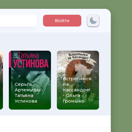
Войти
Встретимся
Три мет
Серьга
на
над неб
Артемиды -
Кассандре!
Трижды 
Татьяна
- Ольга
Федери
Устинова
Громыко
Моччиа