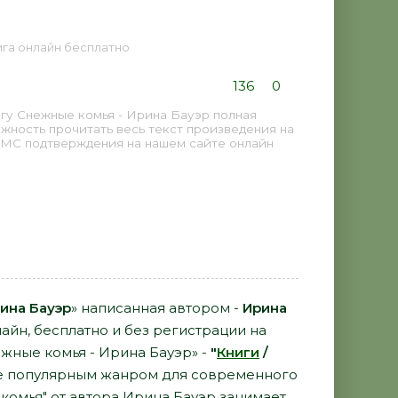
нига онлайн бесплатно
136
0
гу Снежные комья - Ирина Бауэр полная
жность прочитать весь текст произведения на
СМС подтверждения на нашем сайте онлайн
ина Бауэр
» написанная автором -
Ирина
айн, бесплатно и без регистрации на
ежные комья - Ирина Бауэр» -
"
Книги
/
е популярным жанром для современного
 комья" от автора Ирина Бауэр занимает