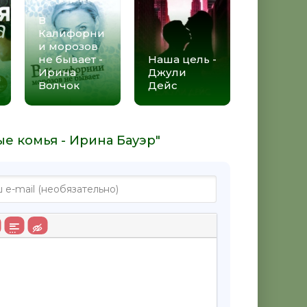
В
Калифорни
и морозов
не бывает -
Наша цель -
Ирина
Джули
Волчок
Дейс
е комья - Ирина Бауэр"