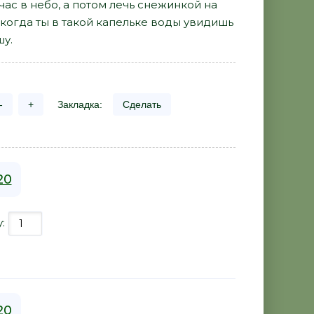
йчас в небо, а потом лечь снежинкой на
И когда ты в такой капельке воды увидишь
шу.
-
+
Закладка:
Сделать
20
у:
20