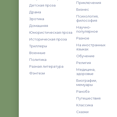
Приключения
Детская проза
Бизнес
Драма
Психология,
Эротика
философия
Домашняя
Научно-
популярное
Юмористическая проза
Разное
Историческая проза
На иностранных
Триллеры
языках
Военные
Обучение
Политика
Религия
Разная литература
Медицина,
Фэнтези
здоровье
Биографии,
мемуары
Ранобэ
Путешествия
Классика
Сказки