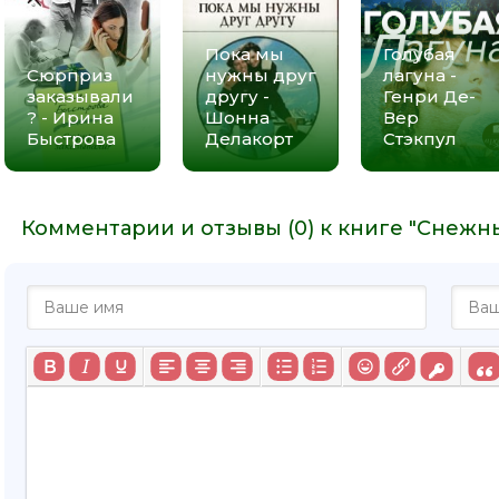
Пока мы
Голубая
Сюрприз
нужны друг
лагуна -
заказывали
другу -
Генри Де-
? - Ирина
Шонна
Вер
Быстрова
Делакорт
Стэкпул
Комментарии и отзывы (0) к книге "Снежны