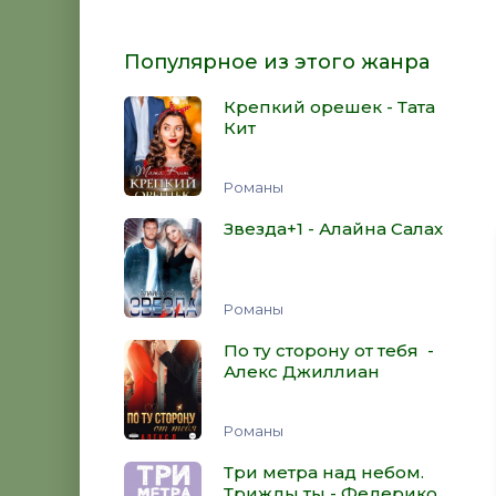
Популярное из этого жанра
Крепкий орешек - Тата
Кит
Романы
Звезда+1 - Алайна Салах
Романы
По ту сторону от тебя -
Алекс Джиллиан
Романы
Три метра над небом.
Трижды ты - Федерико