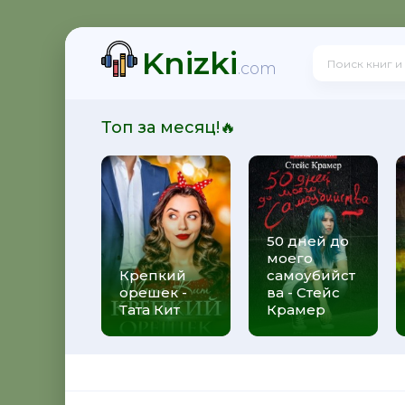
Knizki
ит
.com
Топ за месяц!🔥
50 дней до
моего
 Алекс Джиллиан
Крепкий
самоубийст
орешек -
ва - Стейс
Тата Кит
Крамер
рижды ты - Федерико Моччиа