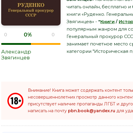
читать онлайн, бесплатно и
книги «Руденко. Генеральн
Звягинцев» -
"
Книги
/
Истор
популярным жанром для сов
0%
0
0
Генеральный прокурор ССС
занимает почетное место 
категории "Историческая пр
Александр
Звягинцев
Внимание! Книга может содержать контент толь
несовершеннолетних просмотр данного конте
присутствует наличие пропаганды ЛГБТ и друго
написать на почту
pbn.book@yandex.ru
для уда