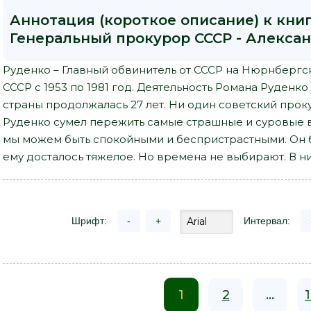
Аннотация (короткое описание) к книг
Генеральный прокурор СССР - Алекса
Руденко – Главный обвинитель от СССР на Нюрнбергс
СССР с 1953 по 1981 год. Деятельность Романа Руденко
страны продолжалась 27 лет. Ни один советский проку
Руденко сумел пережить самые страшные и суровые в
мы можем быть спокойными и беспристрастными. Он 
ему досталось тяжелое. Но времена не выбирают. В них
Шрифт:
-
+
Интервал:
1
2
...