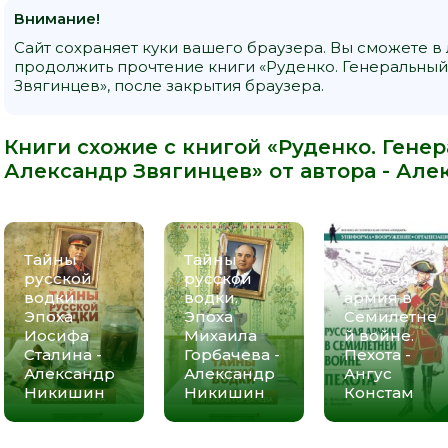
Внимание!
Сайт сохраняет куки вашего браузера. Вы сможете в
продолжить прочтение книги «Руденко. Генеральный
Звягинцев», после закрытия браузера.
Книги схожие с книгой «Руденко. Гене
Александр Звягинцев» от автора -
Але
Тайны
Тайны
русской
русской
Русская
водки.
водки.
армия в
Эпоха
Эпоха
Семилетне
Иосифа
Михаила
й войне.
Сталина -
Горбачева -
Пехота -
Александр
Александр
Ангус
Никишин
Никишин
Констам