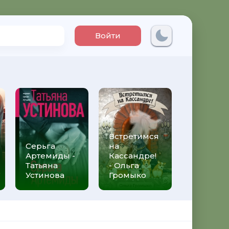
Войти
Встретимся
Три мет
Серьга
на
над неб
Артемиды -
Кассандре!
Трижды 
Татьяна
- Ольга
Федери
Устинова
Громыко
Моччиа