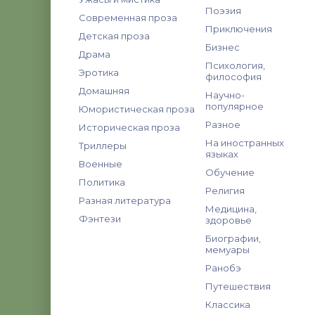
Поэзия
Современная проза
Приключения
Детская проза
Бизнес
Драма
Психология,
Эротика
философия
Домашняя
Научно-
популярное
Юмористическая проза
Разное
Историческая проза
На иностранных
Триллеры
языках
Военные
Обучение
Политика
Религия
Разная литература
Медицина,
Фэнтези
здоровье
Биографии,
мемуары
Ранобэ
Путешествия
Классика