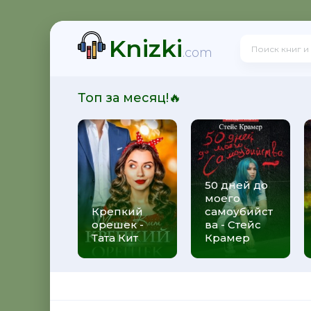
Knizki
дрецов - Григорий Климов
.com
Топ за месяц!🔥
иц. Возвращение - Наталья Нестерова
50 дней до
моего
Крепкий
самоубийст
орешек -
ва - Стейс
Тата Кит
Крамер
ная история сестер, выросших с матерью-убийцей - 