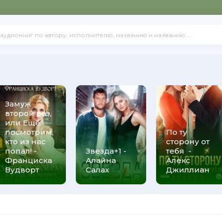
Замуж
второй раз,
или Ещё
посмотрим,
По ту
кто из нас
сторону от
попал! -
Звезда+1 -
тебя -
Франциска
Алайна
Алекс
Вудворт
Салах
Джиллиан
Грегг Олсен