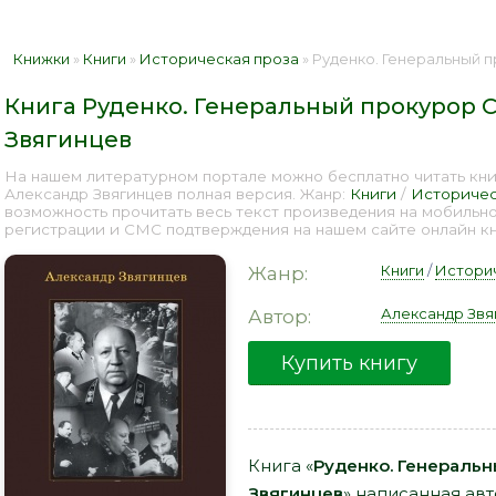
Книжки
»
Книги
»
Историческая проза
» Руденко. Генеральный прокуро
Книга Руденко. Генеральный прокурор С
Звягинцев
На нашем литературном портале можно бесплатно читать кни
Александр Звягинцев полная версия. Жанр:
Книги
/
Историчес
возможность прочитать весь текст произведения на мобильн
регистрации и СМС подтверждения на нашем сайте онлайн кни
Книги
/
Истори
Жанр:
Александр Звя
Автор:
Купить книгу
Книга «
Руденко. Генеральн
Звягинцев
» написанная ав