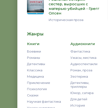
сестер, выросших с
матерью-убийцей - Грегг
Олсен
Историческая проза
Жанры
Книги
Аудиокниги
Боевики
Фантастика
Романы
Ужасы, мистика
Детективы
Аудиоспектакли
Классика
Роман, проза
Медицина
Эзотерика
Приключение
Детективы,
триллеры
Психология
Юмор, сатира
Сказки
Для детей
Научная фантастика
История
Ужасы и мистика