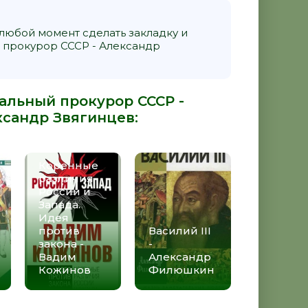
 любой момент сделать закладку и
 прокурор СССР - Александр
ральный прокурор СССР -
ксандр Звягинцев
:
Коренные
различия
России и
Запада.
Идея
против
Василий III
закона -
-
Вадим
Александр
Кожинов
Филюшкин