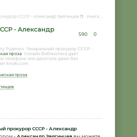
р СССР - Александр Звягинцев 📕 - Книга онлайн бесплатно
ССР - Александр
590
0
гу Руденко. Генеральный прокурор СССР -
кая проза
. Онлайн библиотека дает
ом телефоне или десктопе даже без
г knizki.com.
ческая проза
гинцев
ый прокурор СССР - Александр
тором -
Александр Звягинцев
вы можете