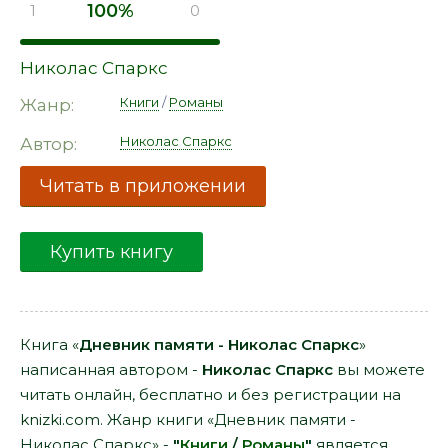
100%
1
0
Николас Спаркс
Книги
/
Романы
Жанр:
Николас Спаркс
Автор:
Читать в приложении
Купить книгу
Книга «
Дневник памяти - Николас Спаркс
»
написанная автором -
Николас Спаркс
вы можете
читать онлайн, бесплатно и без регистрации на
knizki.com. Жанр книги «Дневник памяти -
Николас Спаркс» -
"
Книги
/
Романы
"
является