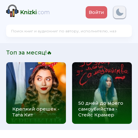
Knizki
.com
Войти
Топ за месяц!🔥
50 дней до моего
Крепкий орешек -
самоубийства -
Тата Кит
Стейс Крамер