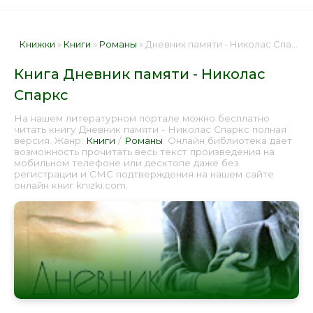
Книжки
»
Книги
»
Романы
» Дневник памяти - Николас Спаркс 📕 - Книга онлайн бесплатно
Книга Дневник памяти - Николас
Спаркс
На нашем литературном портале можно бесплатно
читать книгу Дневник памяти - Николас Спаркс полная
версия. Жанр:
Книги
/
Романы
. Онлайн библиотека дает
возможность прочитать весь текст произведения на
мобильном телефоне или десктопе даже без
регистрации и СМС подтверждения на нашем сайте
онлайн книг knizki.com.