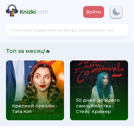
Knizki
.com
Войти
Топ за месяц!🔥
50 дней до моего
Крепкий орешек -
самоубийства -
Тата Кит
Стейс Крамер