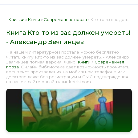
Книжки
»
Книги
»
Современная проза
» Кто-то из вас должен умереть! - Александр Звягинцев 📕 - Книга онлайн бесплатно
Книга Кто-то из вас должен умереть!
- Александр Звягинцев
На нашем литературном портале можно бесплатно
читать книгу Кто-то из вас должен умереть! - Александр
Звягинцев полная версия. Жанр:
Книги
/
Современная
проза
. Онлайн библиотека дает возможность прочитать
весь текст произведения на мобильном телефоне или
десктопе даже без регистрации и СМС подтверждения
на нашем сайте онлайн книг knizki.com.