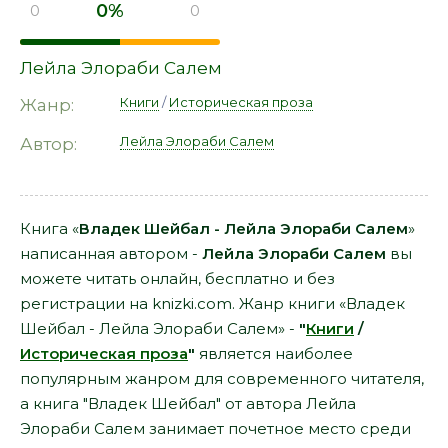
0%
0
0
Лейла Элораби Салем
Книги
/
Историческая проза
Жанр:
Лейла Элораби Салем
Автор:
Книга «
Владек Шейбал - Лейла Элораби Салем
»
написанная автором -
Лейла Элораби Салем
вы
можете читать онлайн, бесплатно и без
регистрации на knizki.com. Жанр книги «Владек
Шейбал - Лейла Элораби Салем» -
"
Книги
/
Историческая проза
"
является наиболее
популярным жанром для современного читателя,
а книга "Владек Шейбал" от автора Лейла
Элораби Салем занимает почетное место среди