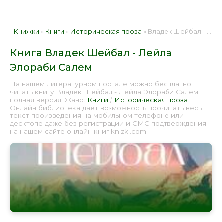
Книжки
»
Книги
»
Историческая проза
» Владек Шейбал - Лейла Элораби Салем 📕 - Книга онлайн бесплатно
Книга Владек Шейбал - Лейла
Элораби Салем
На нашем литературном портале можно бесплатно
читать книгу Владек Шейбал - Лейла Элораби Салем
полная версия. Жанр:
Книги
/
Историческая проза
.
Онлайн библиотека дает возможность прочитать весь
текст произведения на мобильном телефоне или
десктопе даже без регистрации и СМС подтверждения
на нашем сайте онлайн книг knizki.com.