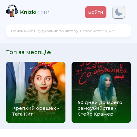
Knizki
.com
Войти
Топ за месяц!🔥
50 дней до моего
Крепкий орешек -
самоубийства -
Тата Кит
Стейс Крамер