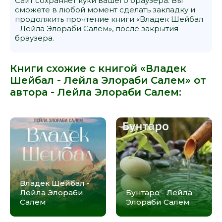
Сайт сохраняет куки вашего браузера. Вы
сможете в любой момент сделать закладку и
продолжить прочтение книги «Владек Шейбал
- Лейла Элораби Салем», после закрытия
браузера.
Книги схожие с книгой «Владек
Шейбал - Лейла Элораби Салем» от
автора -
Лейла Элораби Салем
:
Владек Шейбал -
Лейла Элораби
Бунтаро - Лейла
Салем
Элораби Салем