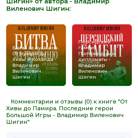
Шигин» от автора -
Владимир
Виленович Шигин
:
Персидский
Битва за пустыню.
гамбит.
От Бухары до
Полководцы и
Хивы и Коканда -
дипломаты -
Владимир
Владимир
Виленович
Виленович
Шигин
Шигин
Комментарии и отзывы (0) к книге "От
Хивы до Памира. Последние герои
Большой Игры - Владимир Виленович
Шигин"