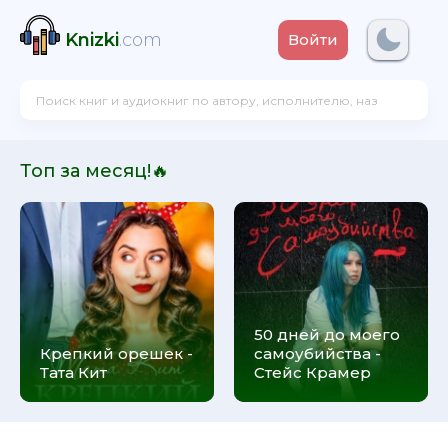
Knizki
.com
Войти
Топ за месяц!🔥
50 дней до моего
Крепкий орешек -
самоубийства -
Тата Кит
Стейс Крамер