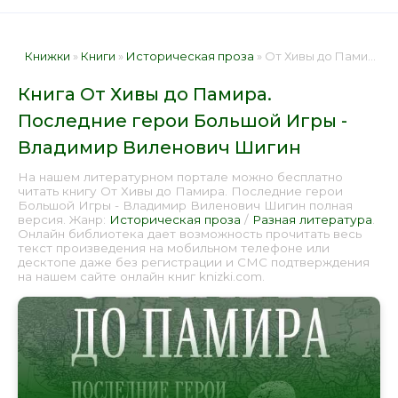
Книжки
»
Книги
»
Историческая проза
» От Хивы до Памира. Последние герои Большой Игры - Владимир Виленович Шигин 📕 - Книга онлайн бесплатно
Книга От Хивы до Памира.
Последние герои Большой Игры -
Владимир Виленович Шигин
На нашем литературном портале можно бесплатно
читать книгу От Хивы до Памира. Последние герои
Большой Игры - Владимир Виленович Шигин полная
версия. Жанр:
Историческая проза
/
Разная литература
.
Онлайн библиотека дает возможность прочитать весь
текст произведения на мобильном телефоне или
десктопе даже без регистрации и СМС подтверждения
на нашем сайте онлайн книг knizki.com.