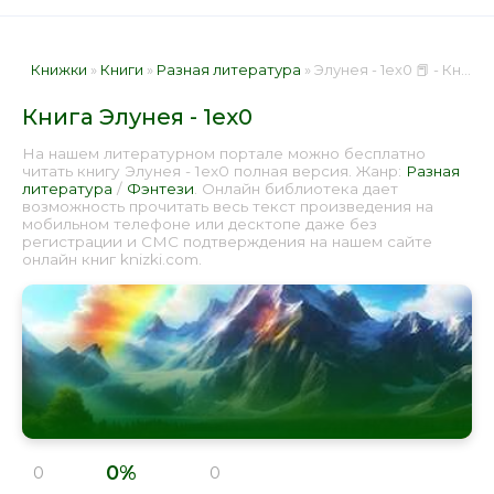
Книжки
»
Книги
»
Разная литература
» Элунея - 1ex0 📕 - Книга онлайн бесплатно
Книга Элунея - 1ex0
На нашем литературном портале можно бесплатно
читать книгу Элунея - 1ex0 полная версия. Жанр:
Разная
литература
/
Фэнтези
. Онлайн библиотека дает
возможность прочитать весь текст произведения на
мобильном телефоне или десктопе даже без
регистрации и СМС подтверждения на нашем сайте
онлайн книг knizki.com.
0%
0
0