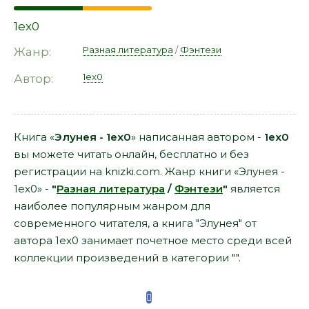
1ex0
Разная литература
/
Фэнтези
Жанр:
1ex0
Автор:
Книга «
Элунея - 1ex0
» написанная автором -
1ex0
вы можете читать онлайн, бесплатно и без
регистрации на knizki.com. Жанр книги «Элунея -
1ex0» -
"
Разная литература
/
Фэнтези
"
является
наиболее популярным жанром для
современного читателя, а книга "Элунея" от
автора 1ex0 занимает почетное место среди всей
коллекции произведений в категории "".