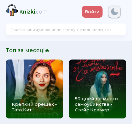
Knizki
.com
Войти
Топ за месяц!🔥
50 дней до моего
Крепкий орешек -
самоубийства -
Тата Кит
Стейс Крамер