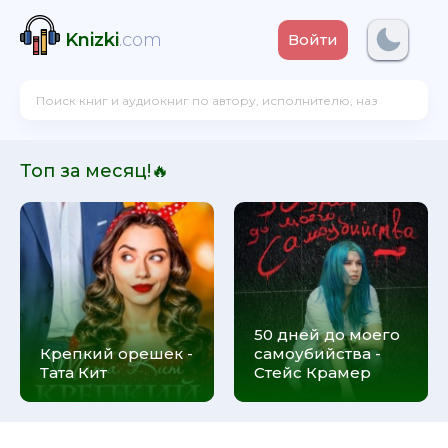
Knizki
.com
Войти
Топ за месяц!🔥
50 дней до моего
Крепкий орешек -
самоубийства -
Тата Кит
Стейс Крамер