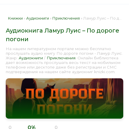
Книжки
»
Аудиокниги
»
Приключения
» Ламур Луис – По дороге погони 📕 - Книга онлайн бесплатно
Аудиокнига Ламур Луис – По дороге
погони
На нашем литературном портале можно бесплатно
прослушать аудио книгу По дороге погони - Ламур Луис.
Жанр:
Аудиокниги
/
Приключения
. Онлайн библиотека
дает возможность прослушать весь текст на мобильном
телефоне или десктопе даже без регистрации и СМС
подтверждения на нашем сайте аудиокниг knizki.com.
0%
0
0