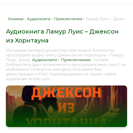
Книжки
»
Аудиокниги
»
Приключения
» Ламур Луис – Джексон из Хорнтауна 📕 - Книга онлайн бесплатно
Аудиокнига Ламур Луис – Джексон
из Хорнтауна
На нашем литературном портале можно бесплатно
прослушать аудио книгу Джексон из Хорнтауна - Ламур
Луис. Жанр:
Аудиокниги
/
Приключения
. Онлайн
библиотека дает возможность прослушать весь текст на
мобильном телефоне или десктопе даже без
регистрации и СМС подтверждения на нашем сайте
аудиокниг knizki.com.