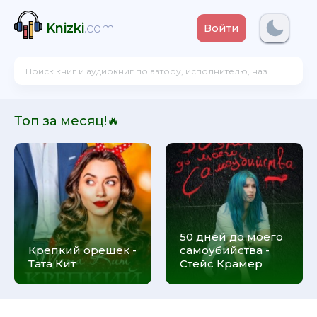
Knizki
.com
Войти
Топ за месяц!🔥
50 дней до моего
Крепкий орешек -
самоубийства -
Тата Кит
Стейс Крамер