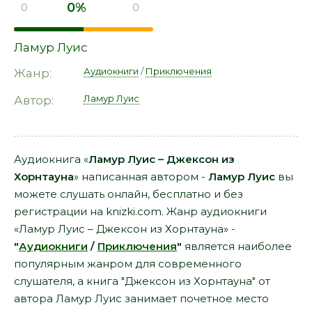
0%
0
0
Ламур Луис
Аудиокниги
/
Приключения
Жанр:
Ламур Луис
Автор:
Аудиокнига «
Ламур Луис – Джексон из
Хорнтауна
» написанная автором -
Ламур Луис
вы
можете слушать онлайн, бесплатно и без
регистрации на knizki.com. Жанр аудиокниги
«Ламур Луис – Джексон из Хорнтауна» -
"
Аудиокниги
/
Приключения
"
является наиболее
популярным жанром для современного
слушателя, а книга "Джексон из Хорнтауна" от
автора Ламур Луис занимает почетное место