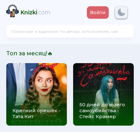
Knizki
.com
Войти
Топ за месяц!🔥
50 дней до моего
Крепкий орешек -
самоубийства -
Тата Кит
Стейс Крамер