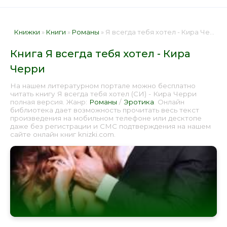
Книжки
»
Книги
»
Романы
» Я всегда тебя хотел - Кира Черри 📕 - Книга онлайн бесплатно
Книга Я всегда тебя хотел - Кира
Черри
На нашем литературном портале можно бесплатно
читать книгу Я всегда тебя хотел (СИ) - Кира Черри
полная версия. Жанр:
Романы
/
Эротика
. Онлайн
библиотека дает возможность прочитать весь текст
произведения на мобильном телефоне или десктопе
даже без регистрации и СМС подтверждения на нашем
сайте онлайн книг knizki.com.