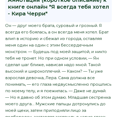
Аннотация (короткое описание) к
книге онлайн "Я всегда тебя хотел
- Кира Черри"
Он — друг моего брата, суровый и грозный. Я
всегда его боялась, а он всегда меня хотел. Брат
влип в историю и сбежал из города, оставляя
меня один на один с этим бессердечным
монстром. — Будешь под моей защитой, и никто
тебя не тронет. Но при одном условии, — Ян
сделал шаг ближе, нависая надо мной. Такой
высокий и широкоплечий. — Каком? — Ты уже
взрослая девочка, Лера. Сама должна все
понимать, — его глаза недвусмысленно прошлись
по моему телу, и я поежилась. — Даже не думай.
— Но я давно об этом думаю. Младшая сестренка
моего друга… Мужские пальцы дотронулись до
моей щеки, затем приподняли лицо за
подбородок, заставляя заглянуть в карие глаза: