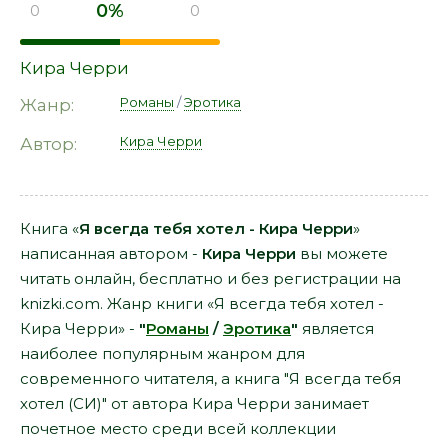
0%
0
0
Кира Черри
Романы
/
Эротика
Жанр:
Кира Черри
Автор:
Книга «
Я всегда тебя хотел - Кира Черри
»
написанная автором -
Кира Черри
вы можете
читать онлайн, бесплатно и без регистрации на
knizki.com. Жанр книги «Я всегда тебя хотел -
Кира Черри» -
"
Романы
/
Эротика
"
является
наиболее популярным жанром для
современного читателя, а книга "Я всегда тебя
хотел (СИ)" от автора Кира Черри занимает
почетное место среди всей коллекции