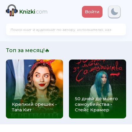
Knizki
.com
Войти
Топ за месяц!🔥
50 дней до моего
Крепкий орешек -
самоубийства -
Тата Кит
Стейс Крамер