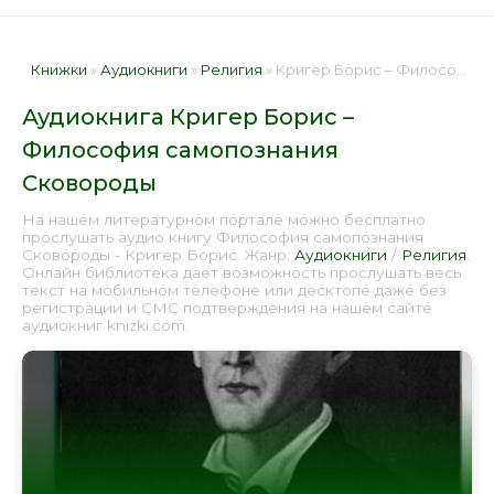
Книжки
»
Аудиокниги
»
Религия
» Кригер Борис – Философия самопознания Сковороды 📕 - Книга онлайн бесплатно
Аудиокнига Кригер Борис –
Философия самопознания
Сковороды
На нашем литературном портале можно бесплатно
прослушать аудио книгу Философия самопознания
Сковороды - Кригер Борис. Жанр:
Аудиокниги
/
Религия
.
Онлайн библиотека дает возможность прослушать весь
текст на мобильном телефоне или десктопе даже без
регистрации и СМС подтверждения на нашем сайте
аудиокниг knizki.com.