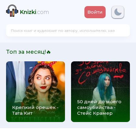
Knizki
.com
Войти
Топ за месяц!🔥
50 дней до моего
Крепкий орешек -
самоубийства -
Тата Кит
Стейс Крамер