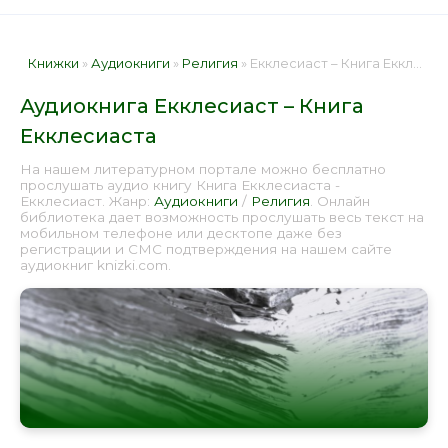
Книжки
»
Аудиокниги
»
Религия
» Екклесиаст – Книга Екклесиаста 📕 - Книга онлайн бесплатно
Аудиокнига Екклесиаст – Книга
Екклесиаста
На нашем литературном портале можно бесплатно
прослушать аудио книгу Книга Екклесиаста -
Екклесиаст. Жанр:
Аудиокниги
/
Религия
. Онлайн
библиотека дает возможность прослушать весь текст на
мобильном телефоне или десктопе даже без
регистрации и СМС подтверждения на нашем сайте
аудиокниг knizki.com.