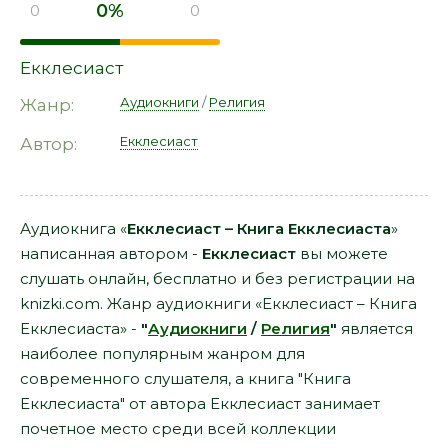
0%
0
0
Екклесиаст
Аудиокниги
/
Религия
Жанр:
Екклесиаст
Автор:
Аудиокнига «
Екклесиаст – Книга Екклесиаста
»
написанная автором -
Екклесиаст
вы можете
слушать онлайн, бесплатно и без регистрации на
knizki.com. Жанр аудиокниги «Екклесиаст – Книга
Екклесиаста» -
"
Аудиокниги
/
Религия
"
является
наиболее популярным жанром для
современного слушателя, а книга "Книга
Екклесиаста" от автора Екклесиаст занимает
почетное место среди всей коллекции