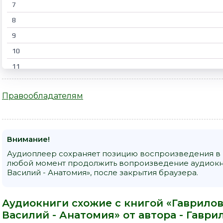
7
8
9
10
11
12
Правообладателям
13
14
15
Внимание!
16
Аудиоплеер сохраняет позицию воспроизведения в к
17
любой момент продолжить вопроизведение аудиокни
Василий - Анатомия», после закрытия браузера.
18
19
Аудиокниги схожие с книгой «Гаврилов
20
Василий - Анатомия» от автора -
Гаври
21
Лысенко