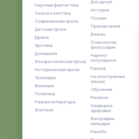
Для детей
Научная фантастика
История
Ужасы и мистика
Поэзия
Современная проза
Приключения
Детская проза
Бизнес
Драма
Психология,
Эротика
философия
Домашняя
Научно-
популярное
Юмористическая проза
Разное
Историческая проза
На иностранных
Триллеры
языках
Военные
Обучение
Политика
Религия
Разная литература
Медицина,
Фэнтези
здоровье
Биографии,
мемуары
Ранобэ