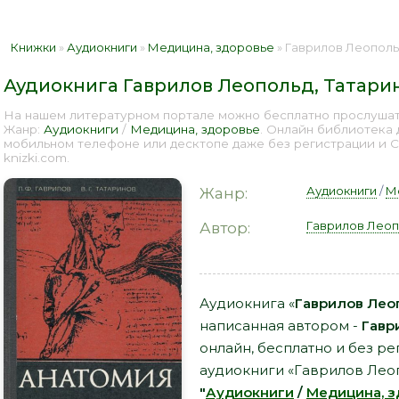
Книжки
»
Аудиокниги
»
Медицина, здоровье
» Гаврилов Леопольд, Та
Аудиокнига Гаврилов Леопольд, Татари
На нашем литературном портале можно бесплатно прослушать
Жанр:
Аудиокниги
/
Медицина, здоровье
. Онлайн библиотека 
мобильном телефоне или десктопе даже без регистрации и 
knizki.com.
Аудиокниги
/
М
Жанр:
Гаврилов Леоп
Автор:
Аудиокнига «
Гаврилов Лео
написанная автором -
Гавр
онлайн, бесплатно и без ре
аудиокниги «Гаврилов Леоп
"
Аудиокниги
/
Медицина, з