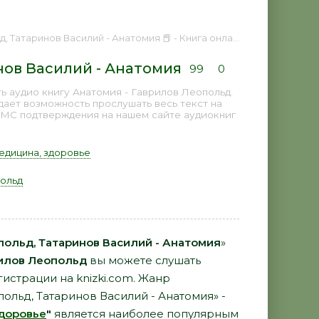
таринов Василий - Анатомия 📕 - Книга онлайн бесплатно
нов Василий - Анатомия
99
0
 аудио книгу Анатомия - Гаврилов Леопольд.
дает возможность прослушать весь текст на
СМС подтверждения на нашем сайте аудиокниг
едицина, здоровье
ольд
польд, Татаринов Василий - Анатомия
»
илов Леопольд
вы можете слушать
гистрации на knizki.com. Жанр
ольд, Татаринов Василий - Анатомия» -
доровье
"
является наиболее популярным