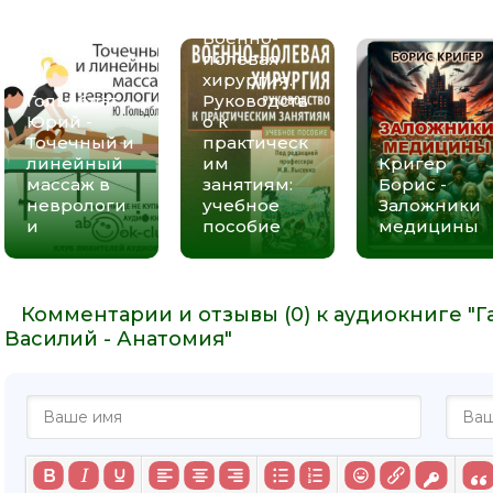
Михаил -
22
Военно-
полевая
23
хирургия.
24
Гольдблат
Руководств
Юрий -
о к
25
Точечный и
практическ
линейный
им
Кригер
26
массаж в
занятиям:
Борис -
27
неврологи
учебное
Заложники
и
пособие
медицины
28
29
30
Комментарии и отзывы (0) к аудиокниге "Г
Василий - Анатомия"
31
32
33
34
35