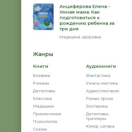
Анциферова Елена -
Умная мама. Как
подготовиться к
рождению ребенка за
три дня
Медицина, здоровье
Жанры
Книги
Аудиокниги
Боевики
Фантастика
Романы
Ужасы, мистика
Детективы
Аудиоспектакли
Классика
Роман, проза
Медицина
Эзотерика
Приключение
Детективы,
триллеры
Психология
Юмор, сатира
Сказки