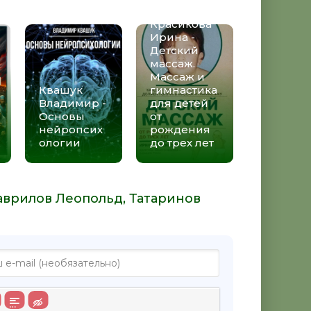
Красикова
Ирина -
Детский
массаж.
Массаж и
Квашук
гимнастика
Владимир -
для детей
Основы
от
нейропсих
рождения
ологии
до трех лет
аврилов Леопольд, Татаринов