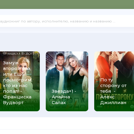
отерапевта
Замуж
второй раз,
или Ещё
посмотрим,
По ту
кто из нас
сторону от
сти, поражения
попал! -
Звезда+1 -
тебя -
Франциска
Алайна
Алекс
Вудворт
Салах
Джиллиан
ри дня