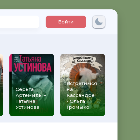
Войти
Встретимся
Три мет
Серьга
на
над неб
Артемиды -
Кассандре!
Трижды 
Татьяна
- Ольга
Федери
Устинова
Громыко
Моччиа