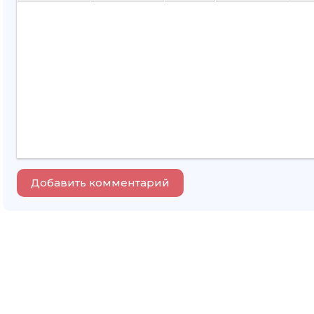
36
37
38
39
40
41
42
43
Добавить комментарий
44
45
46
47
48
49
50