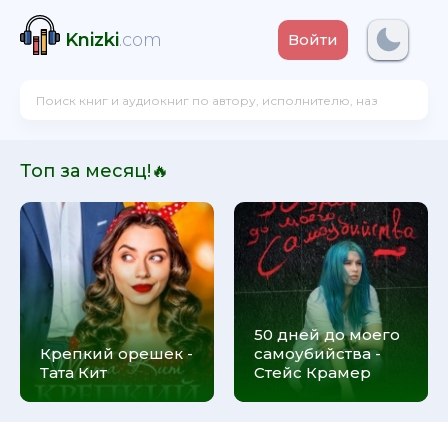
Knizki
.com
Войти
Топ за месяц!🔥
50 дней до моего
Крепкий орешек -
самоубийства -
Тата Кит
Стейс Крамер