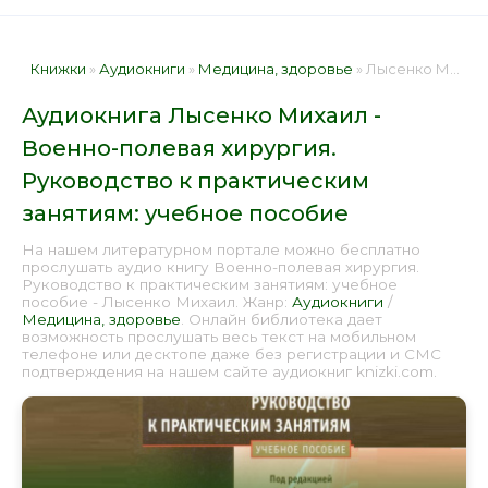
Книжки
»
Аудиокниги
»
Медицина, здоровье
» Лысенко Михаил - Военно-полевая хирургия. Руководство к практическим занятиям: учебное пособие 📕 - Книга онлайн бесплатно
Аудиокнига Лысенко Михаил -
Военно-полевая хирургия.
Руководство к практическим
занятиям: учебное пособие
На нашем литературном портале можно бесплатно
прослушать аудио книгу Военно-полевая хирургия.
Руководство к практическим занятиям: учебное
пособие - Лысенко Михаил. Жанр:
Аудиокниги
/
Медицина, здоровье
. Онлайн библиотека дает
возможность прослушать весь текст на мобильном
телефоне или десктопе даже без регистрации и СМС
подтверждения на нашем сайте аудиокниг knizki.com.