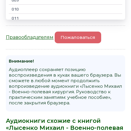
009
010
011
012
013
Правообладателям
Пожаловаться
014
015
Внимание!
016
Аудиоплеер сохраняет позицию
017
воспроизведения в куках вашего браузера. Вы
сможете в любой момент продолжить
018
вопроизведение аудиокниги «Лысенко Михаил
019
- Военно-полевая хирургия. Руководство к
практическим занятиям: учебное пособие»,
020
после закрытия браузера.
021
022
Аудиокниги схожие с книгой
«Лысенко Михаил - Военно-полевая
023