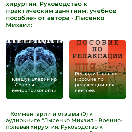
хирургия. Руководство к
024
практическим занятиям: учебное
025
пособие» от автора -
Лысенко
026
Михаил
:
027
028
029
030
031
Регарди Израэль -
032
Квашук Владимир
Пособие по
- Основы
релаксации для
033
нейропсихологии
лентяев
034
035
Комментарии и отзывы (0) к
036
аудиокниге "Лысенко Михаил - Военно-
полевая хирургия. Руководство к