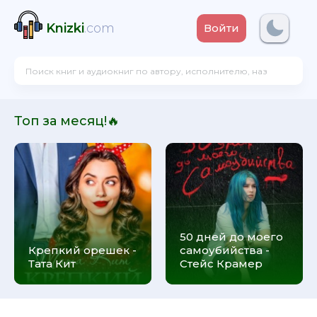
Knizki
.com
Войти
Топ за месяц!🔥
50 дней до моего
Крепкий орешек -
самоубийства -
Тата Кит
Стейс Крамер