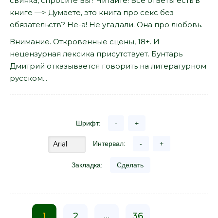
свинка, спросите вы? Читайте! Все ответы есть в
книге —> Думаете, это книга про секс без
обязательств? Не-а! Не угадали. Она про любовь.
Внимание. Откровенные сцены, 18+. И
нецензурная лексика присутствует. Бунтарь
Дмитрий отказывается говорить на литературном
русском...
Шрифт:
-
+
Интервал:
-
+
Закладка:
Сделать
1
2
...
36