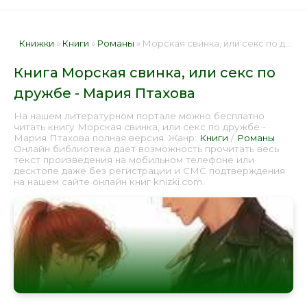
Книжки
»
Книги
»
Романы
» Морская свинка, или секс по дружбе - Мария Птахова 📕 - Книга онлайн бесплатно
Книга Морская свинка, или секс по
дружбе - Мария Птахова
На нашем литературном портале можно бесплатно
читать книгу Морская свинка, или секс по дружбе -
Мария Птахова полная версия. Жанр:
Книги
/
Романы
.
Онлайн библиотека дает возможность прочитать весь
текст произведения на мобильном телефоне или
десктопе даже без регистрации и СМС подтверждения
на нашем сайте онлайн книг knizki.com.