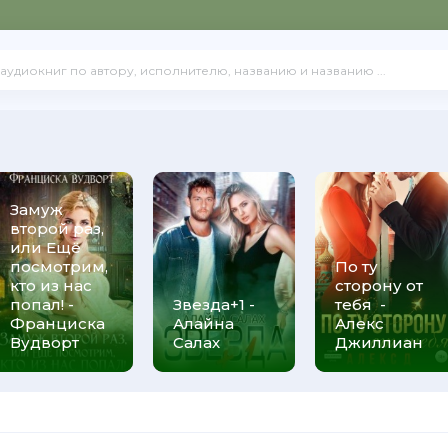
Замуж
второй раз,
или Ещё
посмотрим,
По ту
кто из нас
сторону от
попал! -
Звезда+1 -
тебя -
Франциска
Алайна
Алекс
Вудворт
Салах
Джиллиан