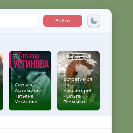
Войти
Встретимся
Три мет
Серьга
на
над неб
Артемиды -
Кассандре!
Трижды 
Татьяна
- Ольга
Федери
Устинова
Громыко
Моччиа