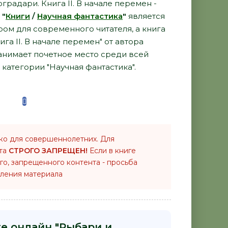
радари. Книга II. В начале перемен -
-
"
Книги
/
Научная фантастика
"
является
ом для современного читателя, а книга
га II. В начале перемен" от автора
анимает почетное место среди всей
категории "Научная фантастика".
ко для совершеннолетних. Для
нта
СТРОГО ЗАПРЕЩЕН!
Если в книге
го, запрещенного контента - просьба
ления материала
ге онлайн "Рыбари и