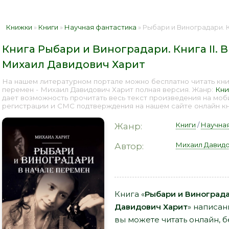
Книжки
»
Книги
»
Научная фантастика
» Рыбари и Виноградари. Книга II. В 
Книга Рыбари и Виноградари. Книга II. 
Михаил Давидович Харит
На нашем литературном портале можно бесплатно читать книг
перемен - Михаил Давидович Харит полная версия. Жанр:
Кни
дает возможность прочитать весь текст произведения на мо
регистрации и СМС подтверждения на нашем сайте онлайн кни
Книги
/
Научная
Жанр:
Михаил Давидо
Автор:
Книга «
Рыбари и Виноградар
Давидович Харит
» написан
вы можете читать онлайн, б