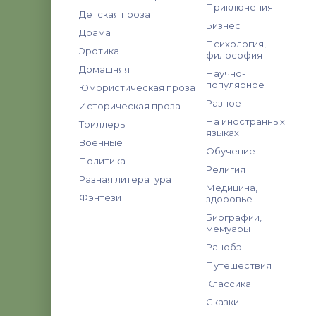
Приключения
Детская проза
Бизнес
Драма
Психология,
Эротика
философия
Домашняя
Научно-
популярное
Юмористическая проза
Разное
Историческая проза
На иностранных
Триллеры
языках
Военные
Обучение
Политика
Религия
Разная литература
Медицина,
Фэнтези
здоровье
Биографии,
мемуары
Ранобэ
Путешествия
Классика
Сказки