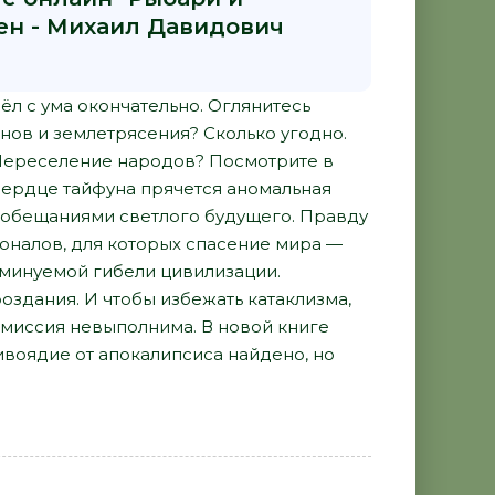
мен - Михаил Давидович
ёл с ума окончательно. Оглянитесь
анов и землетрясения? Сколько угодно.
 Переселение народов? Посмотрите в
 сердце тайфуна прячется аномальная
ь обещаниями светлого будущего. Правду
оналов, для которых спасение мира —
еминуемой гибели цивилизации.
оздания. И чтобы избежать катаклизма,
 миссия невыполнима. В новой книге
ивоядие от апокалипсиса найдено, но