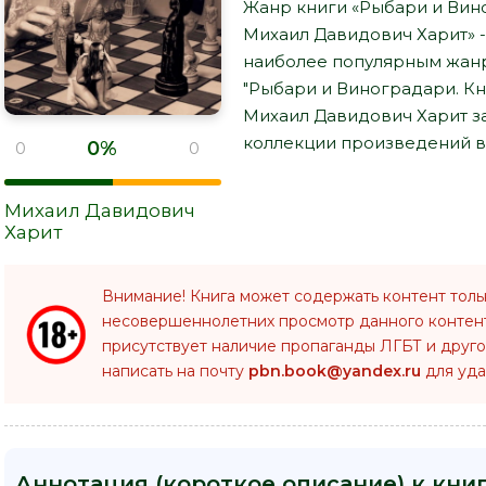
Жанр книги «Рыбари и Виног
Михаил Давидович Харит» 
наиболее популярным жанр
"Рыбари и Виноградари. Кни
Михаил Давидович Харит з
коллекции произведений в 
0%
0
0
Михаил Давидович
Харит
Внимание! Книга может содержать контент толь
несовершеннолетних просмотр данного конте
присутствует наличие пропаганды ЛГБТ и друго
написать на почту
pbn.book@yandex.ru
для уда
Аннотация (короткое описание) к кни