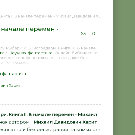
начале перемен - Михаил Давидович Харит 📕 - Книга онлайн бесплатно
В начале перемен -
65
0
у Рыбари и Виноградари. Книга II. В начале
ги
/
Научная фантастика
. Онлайн библиотека
бильном телефоне или десктопе даже без
г knizki.com.
 фантастика
вич Харит
и. Книга II. В начале перемен - Михаил
ная автором -
Михаил Давидович Харит
есплатно и без регистрации на knizki.com.