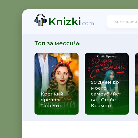
Knizki
! - Ольга Громыко
.com
Топ за месяц!🔥
рсон Петерсен
50 дней до
моего
 Макс Глебов
Крепкий
самоубийст
орешек -
ва - Стейс
Тата Кит
Крамер
гей Лукьяненко