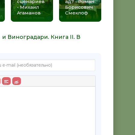
сценариев
ад? - Роман
- Михаил
Борисович
Атаманов
Смеклоф
и Виноградари. Книга II. В