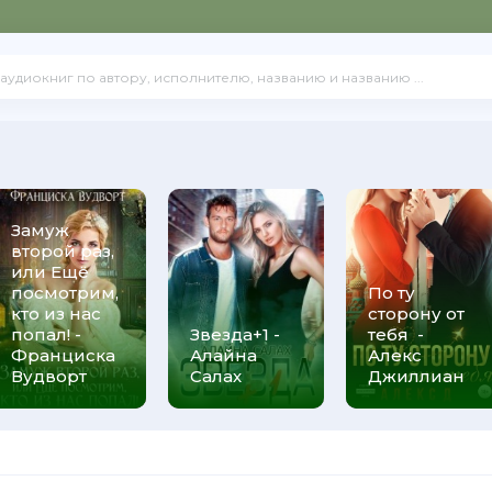
Замуж
второй раз,
или Ещё
посмотрим,
По ту
кто из нас
сторону от
попал! -
Звезда+1 -
тебя -
Франциска
Алайна
Алекс
Вудворт
Салах
Джиллиан