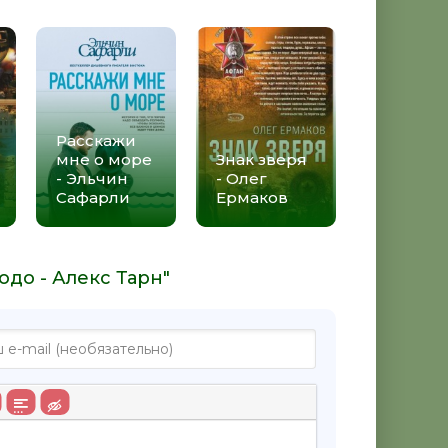
Расскажи
мне о море
Знак зверя
- Эльчин
- Олег
Сафарли
Ермаков
одо - Алекс Тарн"