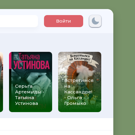
Войти
Встретимся
Три мет
Серьга
на
над неб
Артемиды -
Кассандре!
Трижды 
Татьяна
- Ольга
Федери
Устинова
Громыко
Моччиа