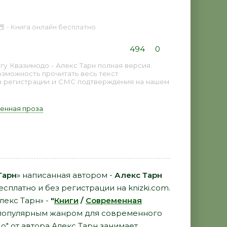
📕 - Книга онлайн бесплатно
494
0
у Квазимодо - Алекс Тарн полная версия.
озможность прочитать весь текст
з регистрации и СМС подтверждения на нашем
енная проза
Тарн
» написанная автором -
Алекс Тарн
есплатно и без регистрации на knizki.com.
лекс Тарн» -
"
Книги
/
Современная
 популярным жанром для современного
до" от автора Алекс Тарн занимает