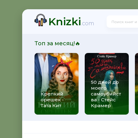
Knizki
ийства - Стейс Крамер
.com
Топ за месяц!🔥
Екатерина Вильмонт
50 дней до
моего
ерина Вильмонт
Крепкий
самоубийст
орешек -
ва - Стейс
Тата Кит
Крамер
ерина Вильмонт