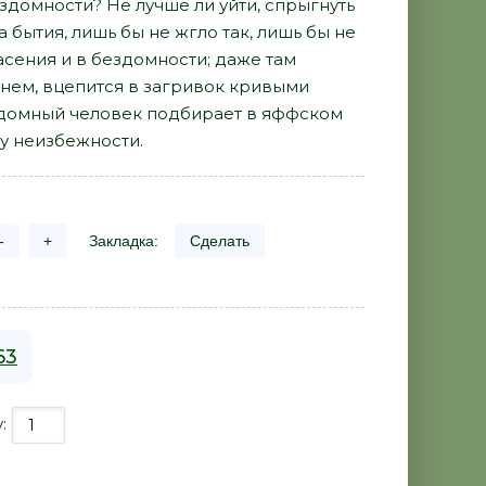
ездомности? Не лучше ли уйти, спрыгнуть
а бытия, лишь бы не жгло так, лишь бы не
асения и в бездомности; даже там
нем, вцепится в загривок кривыми
здомный человек подбирает в яффском
чу неизбежности.
-
+
Закладка:
Сделать
63
у: