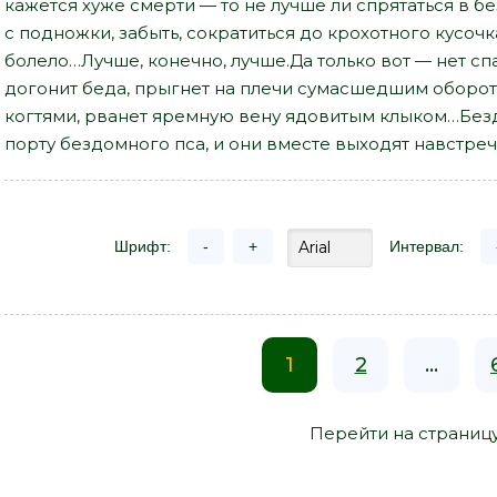
кажется хуже смерти — то не лучше ли спрятаться в б
с подножки, забыть, сократиться до крохотного кусочк
болело…Лучше, конечно, лучше.Да только вот — нет сп
догонит беда, прыгнет на плечи сумасшедшим оборот
когтями, рванет яремную вену ядовитым клыком…Бе
порту бездомного пса, и они вместе выходят навстре
Шрифт:
-
+
Интервал:
1
2
...
Перейти на страниц