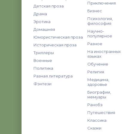
Приключения
Детская проза
Бизнес
Драма
Психология,
Эротика
философия
Домашняя
Научно-
популярное
Юмористическая проза
Разное
Историческая проза
На иностранных
Триллеры
языках
Военные
Обучение
Политика
Религия
Разная литература
Медицина,
Фэнтези
здоровье
Биографии,
мемуары
Ранобэ
Путешествия
Классика
Сказки