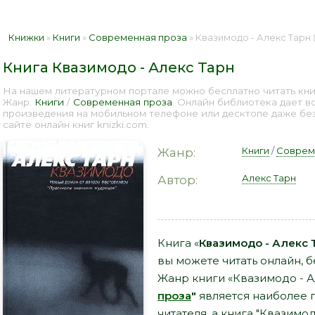
Книжки
»
Книги
»
Современная проза
» Квазимодо - Алекс Тарн 
Книга Квазимодо - Алекс Тарн
На нашем литературном портале можно бесплатно читать книг
Жанр:
Книги
/
Современная проза
. Онлайн библиотека дает в
произведения на мобильном телефоне или десктопе даже бе
сайте онлайн книг knizki.com.
Книги
/
Соврем
Жанр:
Алекс Тарн
Автор:
Книга «
Квазимодо - Алекс 
вы можете читать онлайн, б
Жанр книги «Квазимодо - А
проза
"
является наиболее
читателя, а книга "Квазимо