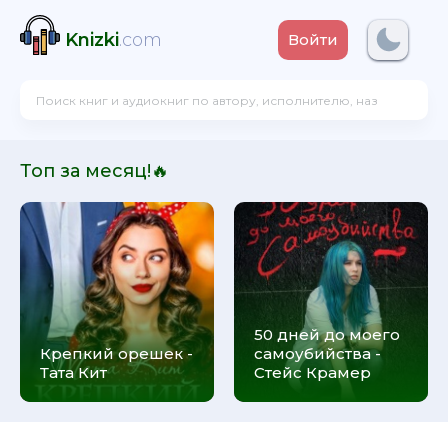
Knizki
.com
Войти
Топ за месяц!🔥
50 дней до моего
Крепкий орешек -
самоубийства -
Тата Кит
Стейс Крамер