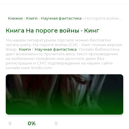
Книжки
»
Книги
»
Научная фантастика
» На пороге войны - Кинг 📕 - Книга онлайн бесплатно
Книга На пороге войны - Кинг
На нашем литературном портале можно бесплатно
читать книгу На пороге войны (СИ) - Кинг полная версия.
Жанр:
Книги
/
Научная фантастика
. Онлайн библиотека
дает возможность прочитать весь текст произведения
на мобильном телефоне или десктопе даже без
регистрации и СМС подтверждения на нашем сайте
онлайн книг knizki.com.
0%
0
0