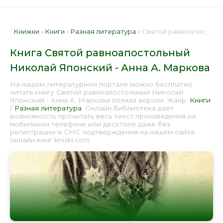
Книжки
»
Книги
»
Разная литература
» Святой равноапостольный Николай Японский - Анна А. Маркова 📕 - Книга онлайн бесплатно
Книга Святой равноапостольный
Николай Японский - Анна А. Маркова
На нашем литературном портале можно бесплатно
читать книгу Святой равноапостольный Николай
Японский - Анна А. Маркова полная версия. Жанр:
Книги
/
Разная литература
. Онлайн библиотека дает
возможность прочитать весь текст произведения на
мобильном телефоне или десктопе даже без
регистрации и СМС подтверждения на нашем сайте
онлайн книг knizki.com.