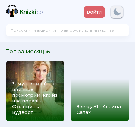
Knizki
.com
Войти
Топ за месяц!🔥
Замуж второй раз,
или Ещё
посмотрим, кто из
нас попал! -
Франциска
Звезда+1 - Алайна
Вудворт
Салах