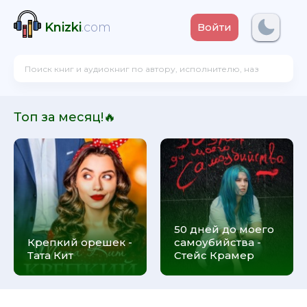
Knizki
.com
Войти
Топ за месяц!🔥
50 дней до моего
Крепкий орешек -
самоубийства -
Тата Кит
Стейс Крамер