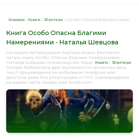
Книжки
»
Книги
»
Фэнтези
» Особо Опасна Благими Намерениями - Наталья Шевцова 📕 - Книга онлайн бесплатно
Книга Особо Опасна Благими
Намерениями - Наталья Шевцова
На нашем литературном портале можно бесплатно
читать книгу Особо Опасна Благими Намерениями -
Наталья Шевцова полная версия. Жанр:
Книги
/
Фэнтези
.
Онлайн библиотека дает возможность прочитать весь
текст произведения на мобильном телефоне или
десктопе даже без регистрации и СМС подтверждения
на нашем сайте онлайн книг knizki.com.