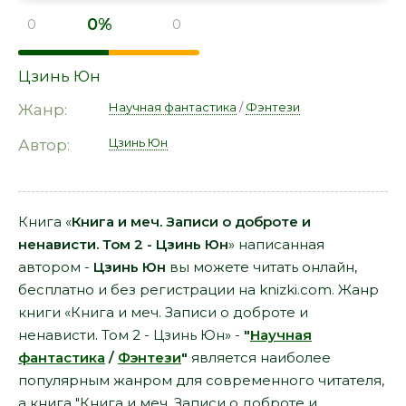
0%
0
0
Цзинь Юн
Научная фантастика
/
Фэнтези
Жанр:
Цзинь Юн
Автор:
Книга «
Книга и меч. Записи о доброте и
ненависти. Том 2 - Цзинь Юн
» написанная
автором -
Цзинь Юн
вы можете читать онлайн,
бесплатно и без регистрации на knizki.com. Жанр
книги «Книга и меч. Записи о доброте и
ненависти. Том 2 - Цзинь Юн» -
"
Научная
фантастика
/
Фэнтези
"
является наиболее
популярным жанром для современного читателя,
а книга "Книга и меч. Записи о доброте и