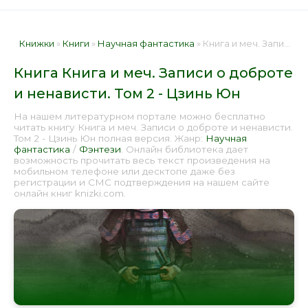
Книжки
»
Книги
»
Научная фантастика
» Книга и меч. Записи о доброте и ненависти. Том 2 - Цзинь Юн 📕 - Книга онлайн бесплатно
Книга Книга и меч. Записи о доброте
и ненависти. Том 2 - Цзинь Юн
На нашем литературном портале можно бесплатно
читать книгу Книга и меч. Записи о доброте и ненависти.
Том 2 - Цзинь Юн полная версия. Жанр:
Научная
фантастика
/
Фэнтези
. Онлайн библиотека дает
возможность прочитать весь текст произведения на
мобильном телефоне или десктопе даже без
регистрации и СМС подтверждения на нашем сайте
онлайн книг knizki.com.