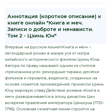
Аннотация (короткое описание) к
книге онлайн "Книга и меч.
Записи о доброте и ненависти.
Том 2 - Цзинь Юн"
Впервые на русском языке!«Книга и меч» –
легендарный роман в жанре уся от мэтра
китайского исторического фэнтези Цзинь Юна.
Автора по праву называют одним из столпов
«треножника уся»: рекордные тиражи, десятки
фильмов и сериалов, видеоигр, созданных на
основе сюжетов произведений, принесли Цзинь
Юну мировую славу.Действие романа «Книга и
меч» разворачивается в эпоху династии Цин
во◦время правления императора Цяньлуна (1735–
1796). Основная сюжетная линия строится на