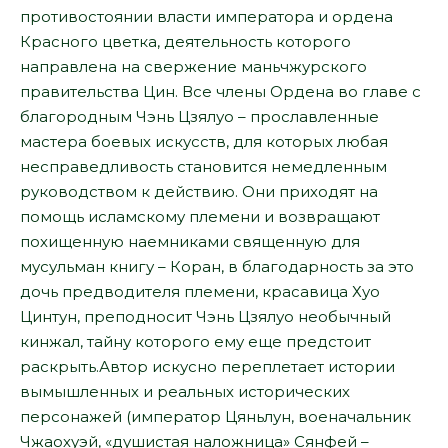
противостоянии власти императора и ордена
Красного цветка, деятельность которого
направлена на свержение маньчжурского
правительства Цин. Все члены Ордена во главе с
благородным Чэнь Цзялуо – прославленные
мастера боевых искусств, для которых любая
несправедливость становится немедленным
руководством к действию. Они приходят на
помощь исламскому племени и возвращают
похищенную наемниками священную для
мусульман книгу – Коран, в благодарность за это
дочь предводителя племени, красавица Хуо
Цинтун, преподносит Чэнь Цзялуо необычный
кинжал, тайну которого ему еще предстоит
раскрыть.Автор искусно переплетает истории
вымышленных и реальных исторических
персонажей (император Цяньлун, военачальник
Чжаохуэй, «душистая наложница» Сянфей –