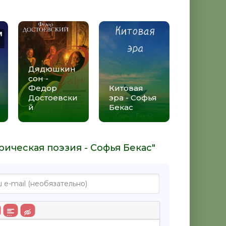
Дядюшкин
сон -
Федор
Китовая
Достоевски
эра - Софья
й
Бекас
рическая поэзия - Софья Бекас"