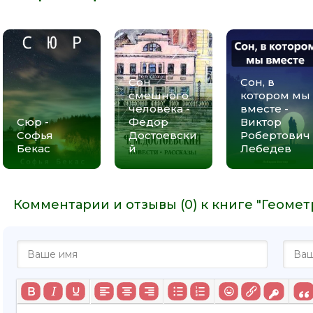
Сон
Сон, в
смешного
котором мы
человека -
вместе -
Сюр -
Федор
Виктор
Софья
Достоевски
Робертович
Бекас
й
Лебедев
Комментарии и отзывы (0) к книге "Геомет