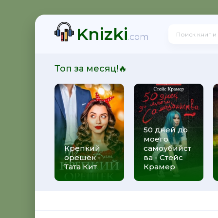
Knizki
 - Юрий Александрович Широков
.com
Топ за месяц!🔥
итальевич Осадчук
50 дней до
моего
свой долг - Яков Аркадьевич Гордин
Крепкий
самоубийст
орешек -
ва - Стейс
Тата Кит
Крамер
 Андрей Боярский