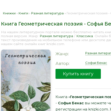
Книжки
»
Книги
»
Разная литература
» Геометрическая поэзия - 
Книга Геометрическая поэзия - Софья Б
На нашем литературном портале можно бесплатно читать кни
полная версия. Жанр:
Разная литература
/
Классика
. Онлайн 
текст произведения на мобильном телефоне или десктопе д
нашем сайте онлайн книг knizki.com.
Разная литера
Жанр:
Софья Бекас
Автор:
Купить книгу
Книга «
Геометрическая поэ
-
Софья Бекас
вы можете чи
регистрации на knizki.com.