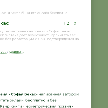
Софья Бекас 📕 - Книга онлайн бесплатно
екас
112
0
гу Геометрическая поэзия - Софья Бекас
библиотека дает возможность прочитать весь
аже без регистрации и СМС подтверждения на
тура
/
Классика
зия - Софья Бекас
» написанная автором
тать онлайн, бесплатно и без
 Жанр книги «Геометрическая поэзия -