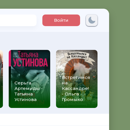
Войти
Встретимся
Три мет
Серьга
на
над неб
Артемиды -
Кассандре!
Трижды 
Татьяна
- Ольга
Федери
Устинова
Громыко
Моччиа