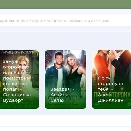
Замуж
второй раз,
или Ещё
посмотрим,
По ту
кто из нас
сторону от
попал! -
Звезда+1 -
тебя -
Франциска
Алайна
Алекс
Вудворт
Салах
Джиллиан