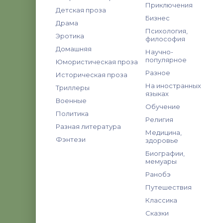
Приключения
Детская проза
Бизнес
Драма
Психология,
Эротика
философия
Домашняя
Научно-
популярное
Юмористическая проза
Разное
Историческая проза
На иностранных
Триллеры
языках
Военные
Обучение
Политика
Религия
Разная литература
Медицина,
Фэнтези
здоровье
Биографии,
мемуары
Ранобэ
Путешествия
Классика
Сказки