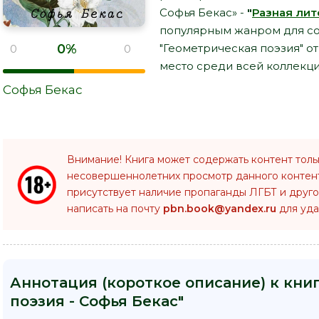
Софья Бекас» -
"
Разная лит
популярным жанром для со
0%
"Геометрическая поэзия" о
0
0
место среди всей коллекци
Софья Бекас
Внимание! Книга может содержать контент толь
несовершеннолетних просмотр данного конте
присутствует наличие пропаганды ЛГБТ и друго
написать на почту
pbn.book@yandex.ru
для уда
Аннотация (короткое описание) к кни
поэзия - Софья Бекас"