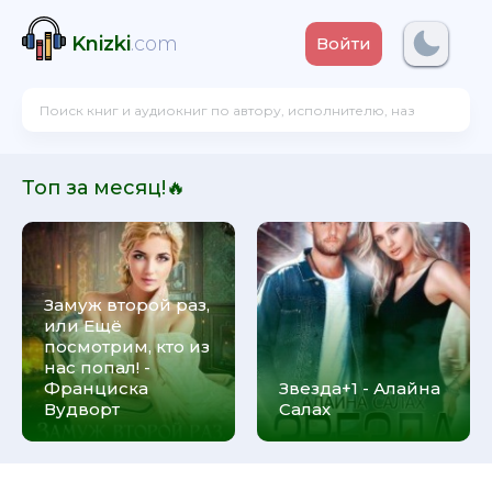
Knizki
.com
Войти
Топ за месяц!🔥
Замуж второй раз,
или Ещё
посмотрим, кто из
нас попал! -
Франциска
Звезда+1 - Алайна
Вудворт
Салах