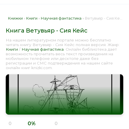
Книжки
»
Книги
»
Научная фантастика
» Ветувьяр - Сия Кейс 📕 - Книга онлайн бесплатно
Книга Ветувьяр - Сия Кейс
На нашем литературном портале можно бесплатно
читать книгу Ветувьяр - Сия Кейс полная версия. Жанр:
Книги
/
Научная фантастика
. Онлайн библиотека дает
возможность прочитать весь текст произведения на
мобильном телефоне или десктопе даже без
регистрации и СМС подтверждения на нашем сайте
онлайн книг knizki.com.
0%
0
0